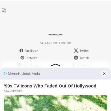
SOCIAL NETWORK
Facebook
Twitter
Pinterest
Tumblr
Stumbleupon
WordPress
Instagram
Linkedin
Deviantart
Myspace
Skype
Youtube
Picassa
Flickr
RSS