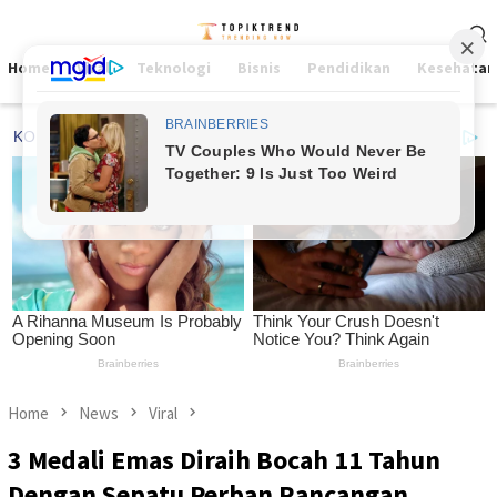
Skip
Mobile
to
Menu
content
Home
Viral
Teknologi
Bisnis
Pendidikan
Kesehatan
Home
News
Viral
3 Medali Emas Diraih Bocah 11 Tahun
Dengan Sepatu Perban Rancangan