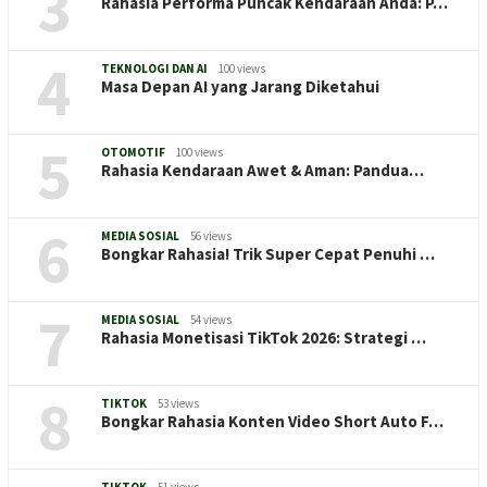
3
Rahasia Performa Puncak Kendaraan Anda: P…
4
TEKNOLOGI DAN AI
100 views
Masa Depan AI yang Jarang Diketahui
5
OTOMOTIF
100 views
Rahasia Kendaraan Awet & Aman: Pandua…
6
MEDIA SOSIAL
56 views
Bongkar Rahasia! Trik Super Cepat Penuhi …
7
MEDIA SOSIAL
54 views
Rahasia Monetisasi TikTok 2026: Strategi …
8
TIKTOK
53 views
Bongkar Rahasia Konten Video Short Auto F…
TIKTOK
51 views