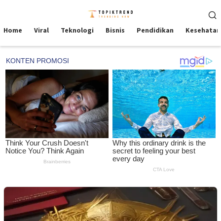
Skip
Mobile
to
Menu
content
Home
Viral
Teknologi
Bisnis
Pendidikan
Kesehatan