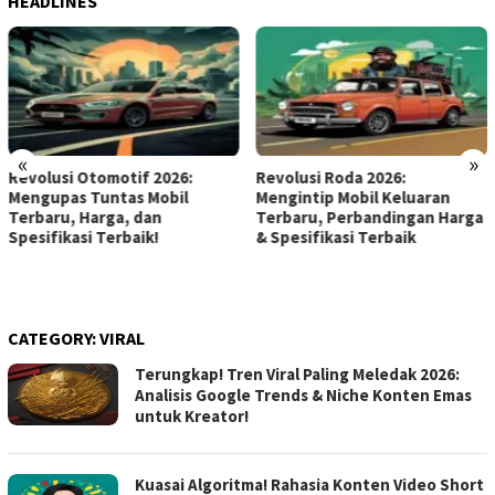
HEADLINES
«
»
Revolusi Roda 2026:
Mengintip Masa Depan
Mengintip Mobil Keluaran
Otomotif: Mobil Keluaran
Terbaru, Perbandingan Harga
Terbaru 2026 dari Toyota,
& Spesifikasi Terbaik
BYD, Ferrari, dan Lainnya –
Perbandingan Harga &
Spesifikasi Paling Dinanti!
CATEGORY:
VIRAL
Terungkap! Tren Viral Paling Meledak 2026:
Analisis Google Trends & Niche Konten Emas
untuk Kreator!
Kuasai Algoritma! Rahasia Konten Video Short