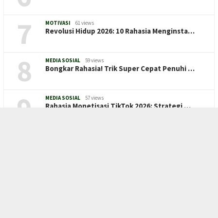
7
MOTIVASI
61 views
Revolusi Hidup 2026: 10 Rahasia Menginsta…
8
MEDIA SOSIAL
59 views
Bongkar Rahasia! Trik Super Cepat Penuhi …
9
MEDIA SOSIAL
57 views
Rahasia Monetisasi TikTok 2026: Strategi …
10
TIKTOK
56 views
Bongkar Rahasia Konten Video Short Auto F…
TOPIK POPULER
KUNCI JAWABAN
KRIPTO