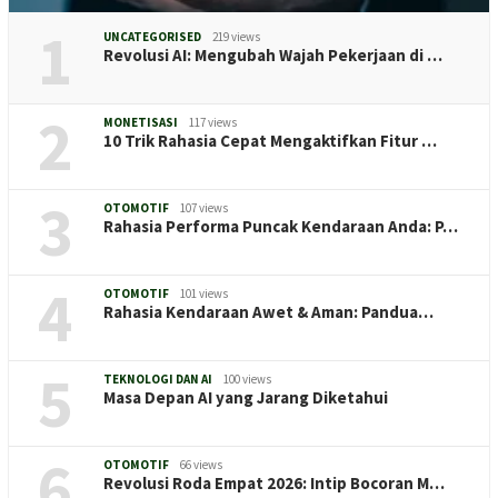
1
UNCATEGORISED
219 views
Revolusi AI: Mengubah Wajah Pekerjaan di …
2
MONETISASI
117 views
10 Trik Rahasia Cepat Mengaktifkan Fitur …
3
OTOMOTIF
107 views
Rahasia Performa Puncak Kendaraan Anda: P…
4
OTOMOTIF
101 views
Rahasia Kendaraan Awet & Aman: Pandua…
5
TEKNOLOGI DAN AI
100 views
Masa Depan AI yang Jarang Diketahui
6
OTOMOTIF
66 views
Revolusi Roda Empat 2026: Intip Bocoran M…