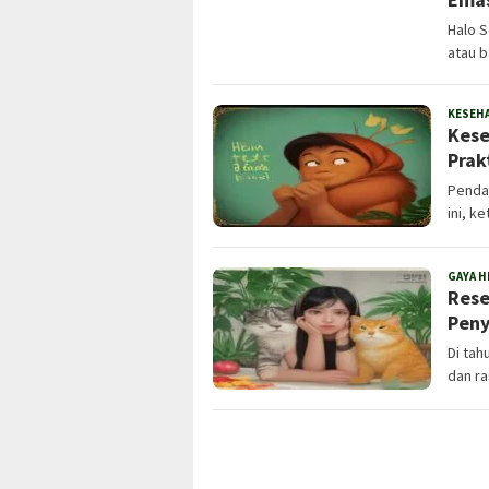
Halo S
atau 
KESEH
Kese
Prak
Pendah
ini, k
GAYA H
Rese
Peny
Di tah
dan ra