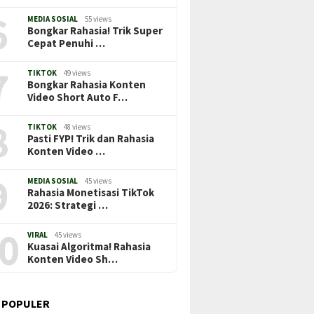
6
MEDIA SOSIAL
55 views
Bongkar Rahasia! Trik Super
Cepat Penuhi …
7
TIKTOK
49 views
Bongkar Rahasia Konten
Video Short Auto F…
8
TIKTOK
48 views
Pasti FYP! Trik dan Rahasia
Konten Video …
9
MEDIA SOSIAL
45 views
Rahasia Monetisasi TikTok
2026: Strategi …
0
VIRAL
45 views
Kuasai Algoritma! Rahasia
Konten Video Sh…
 POPULER