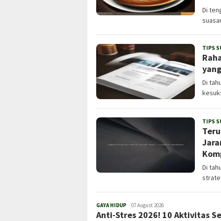
Di ten
suasan
TIPS S
Raha
yang
Di tah
kesuk
TIPS S
Teru
Jara
Komp
Di tah
strate
GAYA HIDUP
Admin
07 August 2026
Anti-Stres 2026! 10 Aktivitas S