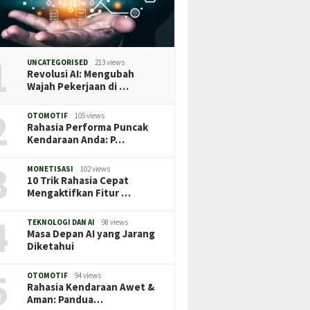
1
UNCATEGORISED
213 views
Revolusi AI: Mengubah
Wajah Pekerjaan di …
2
OTOMOTIF
105 views
Rahasia Performa Puncak
Kendaraan Anda: P…
3
MONETISASI
102 views
10 Trik Rahasia Cepat
Mengaktifkan Fitur …
4
TEKNOLOGI DAN AI
98 views
Masa Depan AI yang Jarang
Diketahui
5
OTOMOTIF
94 views
Rahasia Kendaraan Awet &
Aman: Pandua…