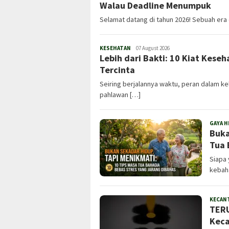
Walau Deadline Menumpuk
Selamat datang di tahun 2026! Sebuah era
KESEHATAN
Admin
07 August 2026
Lebih dari Bakti: 10 Kiat Kese
Tercinta
Seiring berjalannya waktu, peran dalam kel
pahlawan […]
GAYA H
Buka
Tua 
Siapa
kebaha
KECAN
TERU
Keca