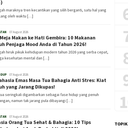
)
gah maraknya tren kecantikan yang silih berganti, satu hal yang
kang oleh waktu […]
ATAN
Admin
07 August 2026
 Meja Makan ke Hati Gembira: 10 Makanan
h Penjaga Mood Anda di Tahun 2026!
gah hiruk pikuk kehidupan modern tahun 2026 yang serba cepat,
ga kesehatan mental dan […]
IDUP
Admin
07 August 2026
ahasia Emas Masa Tua Bahagia Anti Stres: Kiat
h yang Jarang Dikupas!
1
ua seringkali digambarkan sebagai fase hidup yang penuh
ngan, namun tak jarang pula dibayangi […]
ATAN
Admin
07 August 2026
sia Orang Tua Sehat & Bahagia: 10 Tips
TOPIK