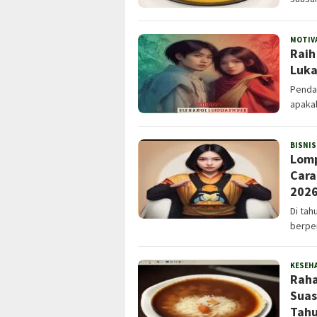
MOTIV
Raih
Luka
Pendah
apaka
BISNIS
Lomp
Cara
202
Di tah
berpe
KESEH
Raha
Suas
Tahu