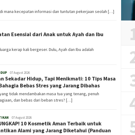
 di mana kecepatan informasi dan tuntutan pekerjaan seolah […]
hatan Esensial dari Anak untuk Ayah dan Ibu
uarga kerap kali bergeser. Dulu, Ayah dan Ibu adalah
IDUP
Admin
07 August 2026
n Sekadar Hidup, Tapi Menikmati: 10 Tips Masa
Bahagia Bebas Stres yang Jarang Dibahas
 yang tidak mendambakan masa tua yang tenang, penuh
giaan, dan bebas dari beban stres? […]
TIKAN
Admin
07 August 2026
NGKAP! 10 Kosmetik Aman Terbaik untuk
ntikan Alami yang Jarang Diketahui (Panduan