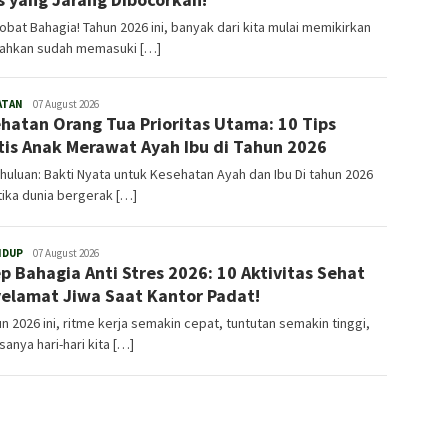
obat Bahagia! Tahun 2026 ini, banyak dari kita mulai memikirkan
bahkan sudah memasuki […]
ATAN
Admin
07 August 2026
hatan Orang Tua Prioritas Utama: 10 Tips
tis Anak Merawat Ayah Ibu di Tahun 2026
uluan: Bakti Nyata untuk Kesehatan Ayah dan Ibu Di tahun 2026
etika dunia bergerak […]
IDUP
Admin
07 August 2026
p Bahagia Anti Stres 2026: 10 Aktivitas Sehat
elamat Jiwa Saat Kantor Padat!
un 2026 ini, ritme kerja semakin cepat, tuntutan semakin tinggi,
sanya hari-hari kita […]