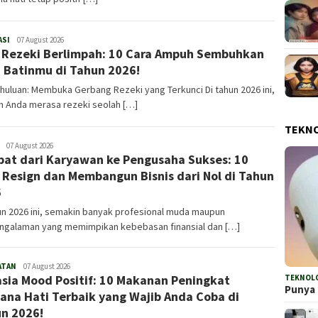
ASI
Admin
07 August 2026
 Rezeki Berlimpah: 10 Cara Ampuh Sembuhkan
 Batinmu di Tahun 2026!
uluan: Membuka Gerbang Rezeki yang Terkunci Di tahun 2026 ini,
h Anda merasa rezeki seolah […]
TEKN
Admin
07 August 2026
at dari Karyawan ke Pengusaha Sukses: 10
 Resign dan Membangun Bisnis dari Nol di Tahun
6
un 2026 ini, semakin banyak profesional muda maupun
ngalaman yang memimpikan kebebasan finansial dan […]
ATAN
Admin
07 August 2026
sia Mood Positif: 10 Makanan Peningkat
TEKNOL
Punya 
ana Hati Terbaik yang Wajib Anda Coba di
n 2026!