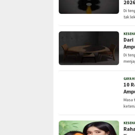
2026
Di ten
tak le
KESEH
Dari
Ampu
Di ten
menja
GAYA H
10 R
Ampu
Masa t
ketena
KESEH
Raha