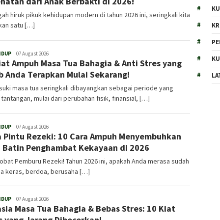
hatan dari Anak Berbakti di 2026!
KU
gah hiruk pikuk kehidupan modern di tahun 2026 ini, seringkali kita
kan satu […]
KR
PE
IDUP
Admin
07 August 2026
KU
iat Ampuh Masa Tua Bahagia & Anti Stres yang
b Anda Terapkan Mulai Sekarang!
LA
uki masa tua seringkali dibayangkan sebagai periode yang
tantangan, mulai dari perubahan fisik, finansial, […]
IDUP
Admin
07 August 2026
 Pintu Rezeki: 10 Cara Ampuh Menyembuhkan
 Batin Penghambat Kekayaan di 2026
obat Pemburu Rezeki! Tahun 2026 ini, apakah Anda merasa sudah
a keras, berdoa, berusaha […]
IDUP
Admin
07 August 2026
sia Masa Tua Bahagia & Bebas Stres: 10 Kiat
 yang Jarang Dibocorkan!