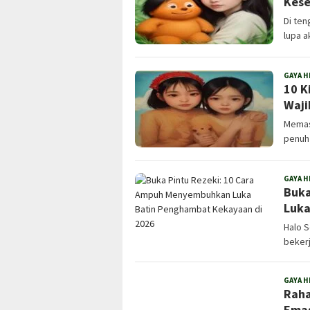
Kese
Di ten
lupa a
GAYA H
10 K
Waji
Memas
penuh 
GAYA H
Buka
Luka
Halo S
bekerj
GAYA H
Raha
Emas