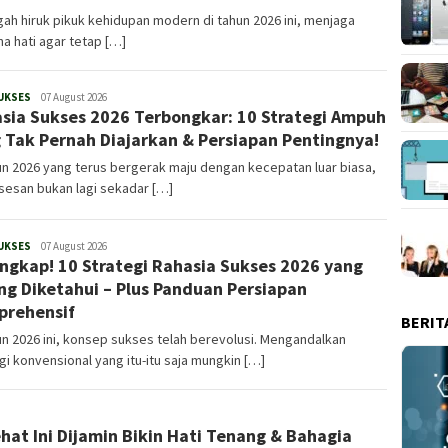
gah hiruk pikuk kehidupan modern di tahun 2026 ini, menjaga
a hati agar tetap […]
UKSES
Admin
07 August 2026
sia Sukses 2026 Terbongkar: 10 Strategi Ampuh
 Tak Pernah Diajarkan & Persiapan Pentingnya!
un 2026 yang terus bergerak maju dengan kecepatan luar biasa,
sesan bukan lagi sekadar […]
UKSES
Admin
07 August 2026
ngkap! 10 Strategi Rahasia Sukses 2026 yang
ng Diketahui – Plus Panduan Persiapan
rehensif
BERIT
un 2026 ini, konsep sukses telah berevolusi. Mengandalkan
gi konvensional yang itu-itu saja mungkin […]
ehat Ini Dijamin Bikin Hati Tenang & Bahagia