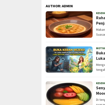
AUTHOR:
ADMIN
KESEH
Raha
Penj
Makan
Suasa
MOTIV
Buka
Luka
Menga
tengah
KESEH
Seny
Mood
Di ten
suasan