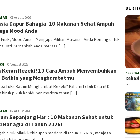
BERIT
ATAN
Admin
07 August 2026
sia Dapur Bahagia: 10 Makanan Sehat Ampuh
aga Mood Anda
 Enak, Mood Aman: Mengapa Pilihan Makanan Anda Penting untuk
na Hati Pernahkah Anda merasa […]
ASI
Admin
07 August 2026
 Keran Rezeki! 10 Cara Ampuh Menyembuhkan
KESEHA
 Bathin yang Menghambatmu
Rahasi
…
pa Luka Bathin Menghambat Rezeki? Pahami Lebih Dalam! Di
 hiruk pikuk kehidupan modern tahun […]
ATAN
Admin
07 August 2026
um Sepanjang Hari: 10 Makanan Sehat untuk
 Bahagia di Tahun 2026!
gah hiruk pikuk kehidupan modern di tahun 2026 ini, menjaga
a hati tetap positif […]