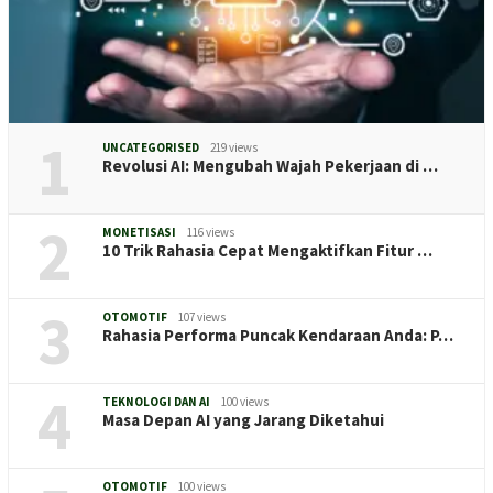
1
UNCATEGORISED
219 views
Revolusi AI: Mengubah Wajah Pekerjaan di …
2
MONETISASI
116 views
10 Trik Rahasia Cepat Mengaktifkan Fitur …
3
OTOMOTIF
107 views
Rahasia Performa Puncak Kendaraan Anda: P…
4
TEKNOLOGI DAN AI
100 views
Masa Depan AI yang Jarang Diketahui
OTOMOTIF
100 views