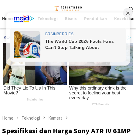
Skip
Mobile
to
Menu
content
Home
Viral
Teknologi
Bisnis
Pendidikan
Kesehatan
Home
Teknologi
Kamera
Spesifikasi dan Harga Sony A7R IV 61MP