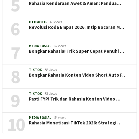
5
Rahasia Kendaraan Awet & Aman: Pandua…
6
OTOMOTIF
63 views
Revolusi Roda Empat 2026: Intip Bocoran M…
7
MEDIA SOSIAL
57 views
Bongkar Rahasia! Trik Super Cepat Penuhi …
8
TIKTOK
56 views
Bongkar Rahasia Konten Video Short Auto F…
9
TIKTOK
54 views
Pasti FYP! Trik dan Rahasia Konten Video …
10
MEDIA SOSIAL
54 views
Rahasia Monetisasi TikTok 2026: Strategi …