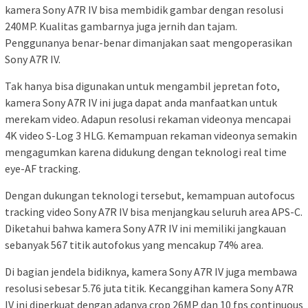
kamera Sony A7R IV bisa membidik gambar dengan resolusi
240MP. Kualitas gambarnya juga jernih dan tajam.
Penggunanya benar-benar dimanjakan saat mengoperasikan
Sony A7R IV.
Tak hanya bisa digunakan untuk mengambil jepretan foto,
kamera Sony A7R IV ini juga dapat anda manfaatkan untuk
merekam video. Adapun resolusi rekaman videonya mencapai
4K video S-Log 3 HLG. Kemampuan rekaman videonya semakin
mengagumkan karena didukung dengan teknologi real time
eye-AF tracking.
Dengan dukungan teknologi tersebut, kemampuan autofocus
tracking video Sony A7R IV bisa menjangkau seluruh area APS-C.
Diketahui bahwa kamera Sony A7R IV ini memiliki jangkauan
sebanyak 567 titik autofokus yang mencakup 74% area.
Di bagian jendela bidiknya, kamera Sony A7R IV juga membawa
resolusi sebesar 5.76 juta titik. Kecanggihan kamera Sony A7R
IV ini diperkuat dengan adanya crop 26MP dan 10 fps continuous