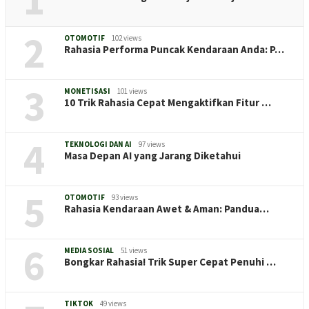
2
OTOMOTIF
102 views
Rahasia Performa Puncak Kendaraan Anda: P…
3
MONETISASI
101 views
10 Trik Rahasia Cepat Mengaktifkan Fitur …
4
TEKNOLOGI DAN AI
97 views
Masa Depan AI yang Jarang Diketahui
5
OTOMOTIF
93 views
Rahasia Kendaraan Awet & Aman: Pandua…
6
MEDIA SOSIAL
51 views
Bongkar Rahasia! Trik Super Cepat Penuhi …
TIKTOK
49 views