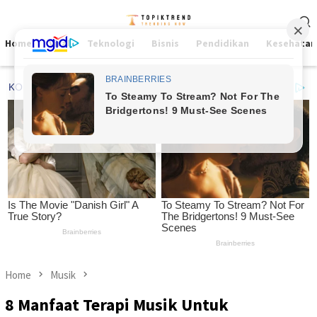
Skip
Mobile
to
Menu
content
Home
Viral
Teknologi
Bisnis
Pendidikan
Kesehatan
Home
Musik
8 Manfaat Terapi Musik Untuk