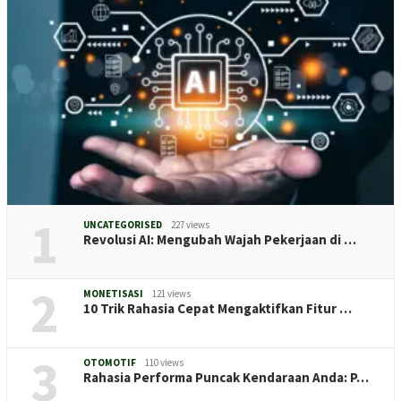
1
UNCATEGORISED
227 views
Revolusi AI: Mengubah Wajah Pekerjaan di …
2
MONETISASI
121 views
10 Trik Rahasia Cepat Mengaktifkan Fitur …
3
OTOMOTIF
110 views
Rahasia Performa Puncak Kendaraan Anda: P…