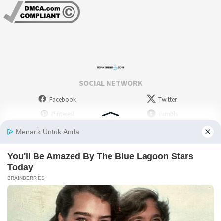
SOCIAL NETWORK
Facebook
Twitter
Pinterest
Tumblr
Stumbleupon
WordPress
Instagram
Linkedin
Deviantart
Myspace
Skype
Youtube
Picassa
Flickr
RSS