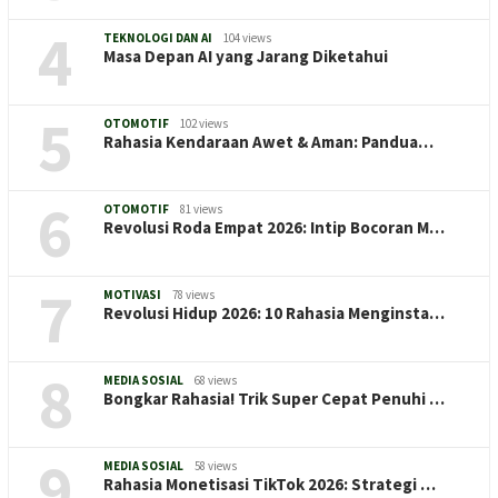
4
TEKNOLOGI DAN AI
104 views
Masa Depan AI yang Jarang Diketahui
5
OTOMOTIF
102 views
Rahasia Kendaraan Awet & Aman: Pandua…
6
OTOMOTIF
81 views
Revolusi Roda Empat 2026: Intip Bocoran M…
7
MOTIVASI
78 views
Revolusi Hidup 2026: 10 Rahasia Menginsta…
8
MEDIA SOSIAL
68 views
Bongkar Rahasia! Trik Super Cepat Penuhi …
9
MEDIA SOSIAL
58 views
Rahasia Monetisasi TikTok 2026: Strategi …