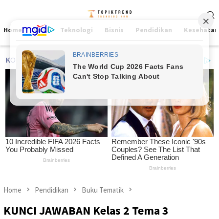
Skip
Mobile
to
Menu
content
Home
Viral
Teknologi
Bisnis
Pendidikan
Kesehatan
Home
Pendidikan
Buku Tematik
KUNCI JAWABAN Kelas 2 Tema 3