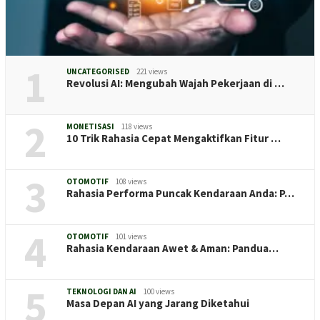
1
UNCATEGORISED
221 views
Revolusi AI: Mengubah Wajah Pekerjaan di …
2
MONETISASI
118 views
10 Trik Rahasia Cepat Mengaktifkan Fitur …
3
OTOMOTIF
108 views
Rahasia Performa Puncak Kendaraan Anda: P…
4
OTOMOTIF
101 views
Rahasia Kendaraan Awet & Aman: Pandua…
5
TEKNOLOGI DAN AI
100 views
Masa Depan AI yang Jarang Diketahui