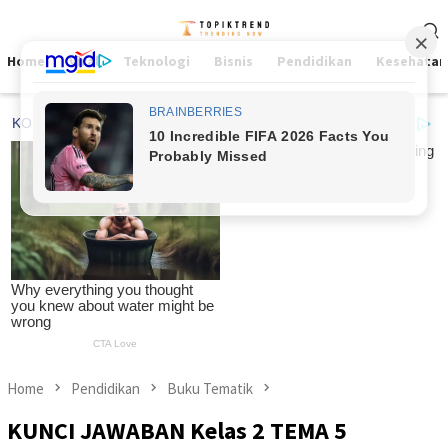
Skip
Mobile
to
Menu
content
Home
Viral
Teknologi
Bisnis
Pendidikan
Kesehatan
Home
Pendidikan
Buku Tematik
KUNCI JAWABAN Kelas 2 TEMA 5