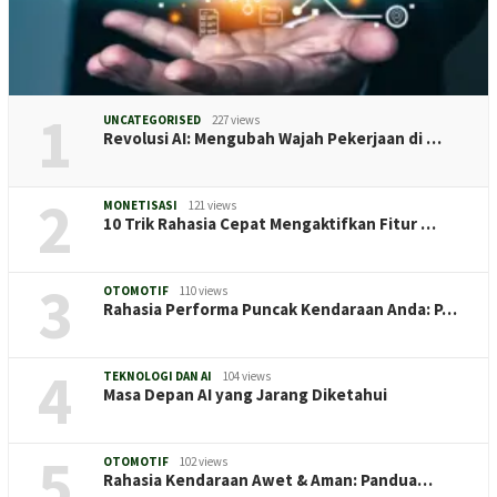
1
UNCATEGORISED
227 views
Revolusi AI: Mengubah Wajah Pekerjaan di …
2
MONETISASI
121 views
10 Trik Rahasia Cepat Mengaktifkan Fitur …
3
OTOMOTIF
110 views
Rahasia Performa Puncak Kendaraan Anda: P…
4
TEKNOLOGI DAN AI
104 views
Masa Depan AI yang Jarang Diketahui
5
OTOMOTIF
102 views
Rahasia Kendaraan Awet & Aman: Pandua…