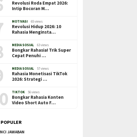
6
Revolusi Roda Empat 2026:
Intip Bocoran M…
7
MOTIVASI
65 views
Revolusi Hidup 2026: 10
Rahasia Menginsta…
8
MEDIA SOSIAL
63 views
Bongkar Rahasia! Trik Super
Cepat Penuhi …
9
MEDIA SOSIAL
57 views
Rahasia Monetisasi TikTok
2026: Strategi …
0
TIKTOK
56 views
Bongkar Rahasia Konten
Video Short Auto F…
 POPULER
NCI JAWABAN