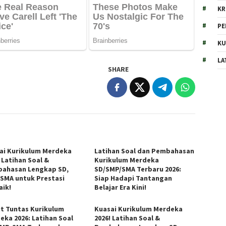
KR
PE
KU
LA
SHARE
ai Kurikulum Merdeka
Latihan Soal dan Pembahasan
 Latihan Soal &
Kurikulum Merdeka
ahasan Lengkap SD,
SD/SMP/SMA Terbaru 2026:
 SMA untuk Prestasi
Siap Hadapi Tantangan
aik!
Belajar Era Kini!
t Tuntas Kurikulum
Kuasai Kurikulum Merdeka
eka 2026: Latihan Soal
2026! Latihan Soal &