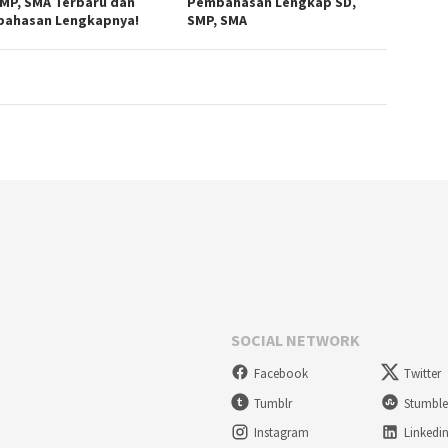
SMP, SMA Terbaru dan
Pembahasan Lengkap SD,
ahasan Lengkapnya!
SMP, SMA
SOCIAL NETWORK
Facebook
Twitter
Tumblr
Stumbl
Instagram
Linkedi