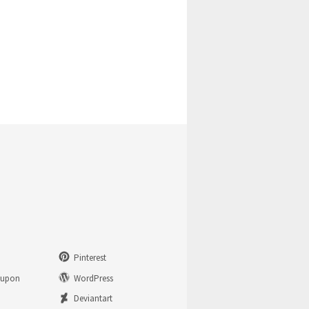
Pinterest
eupon
WordPress
n
Deviantart