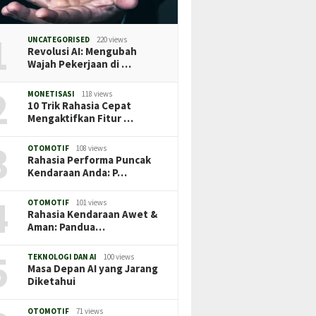
1
UNCATEGORISED
220 views
Revolusi AI: Mengubah
Wajah Pekerjaan di …
2
MONETISASI
118 views
10 Trik Rahasia Cepat
Mengaktifkan Fitur …
3
OTOMOTIF
108 views
Rahasia Performa Puncak
Kendaraan Anda: P…
4
OTOMOTIF
101 views
Rahasia Kendaraan Awet &
Aman: Pandua…
5
TEKNOLOGI DAN AI
100 views
Masa Depan AI yang Jarang
Diketahui
OTOMOTIF
71 views