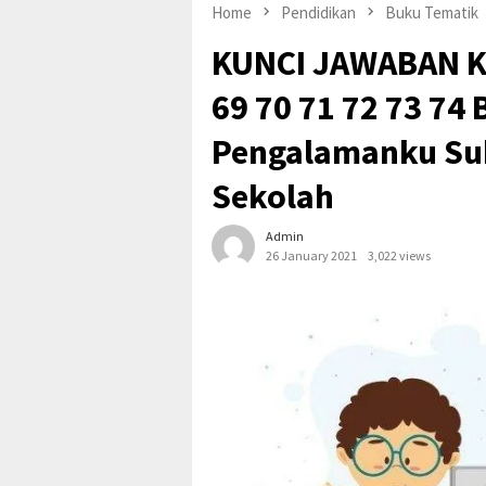
Home
Pendidikan
Buku Tematik
KUNCI JAWABAN Ke
69 70 71 72 73 74
Pengalamanku Su
Sekolah
Admin
26 January 2021
3,022 views