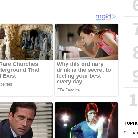
1
TOPIK
KU