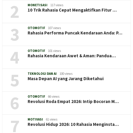
2
MONETISASI
117 views
10 Trik Rahasia Cepat Mengaktifkan Fitur …
3
OTOMOTIF
107 views
Rahasia Performa Puncak Kendaraan Anda: P…
4
OTOMOTIF
101 views
Rahasia Kendaraan Awet & Aman: Pandua…
5
TEKNOLOGI DAN AI
100 views
Masa Depan AI yang Jarang Diketahui
6
OTOMOTIF
66 views
Revolusi Roda Empat 2026: Intip Bocoran M…
7
MOTIVASI
61 views
Revolusi Hidup 2026: 10 Rahasia Menginsta…