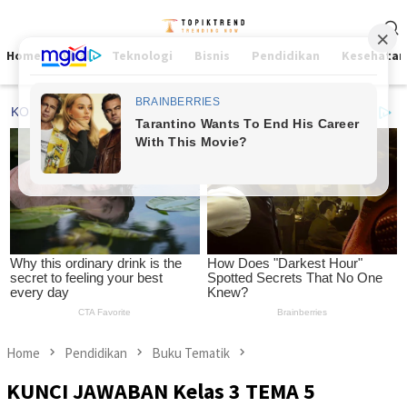
Skip
Mobile
to
Menu
content
Home
Viral
Teknologi
Bisnis
Pendidikan
Kesehatan
Home
Pendidikan
Buku Tematik
KUNCI JAWABAN Kelas 3 TEMA 5