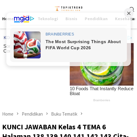
Skip
Mobile
to
Menu
content
Home
Viral
Teknologi
Bisnis
Pendidikan
Kesehatan
Home
Pendidikan
Buku Tematik
KUNCI JAWABAN Kelas 4 TEMA 6
Halaman 138 139 140 141 142 143 Cita-