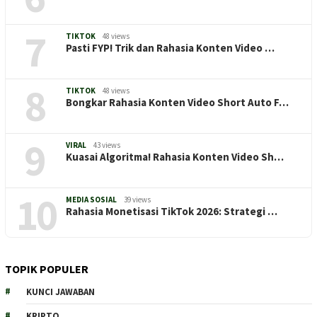
7
TIKTOK
48 views
Pasti FYP! Trik dan Rahasia Konten Video …
8
TIKTOK
48 views
Bongkar Rahasia Konten Video Short Auto F…
9
VIRAL
43 views
Kuasai Algoritma! Rahasia Konten Video Sh…
10
MEDIA SOSIAL
39 views
Rahasia Monetisasi TikTok 2026: Strategi …
TOPIK POPULER
KUNCI JAWABAN
KRIPTO