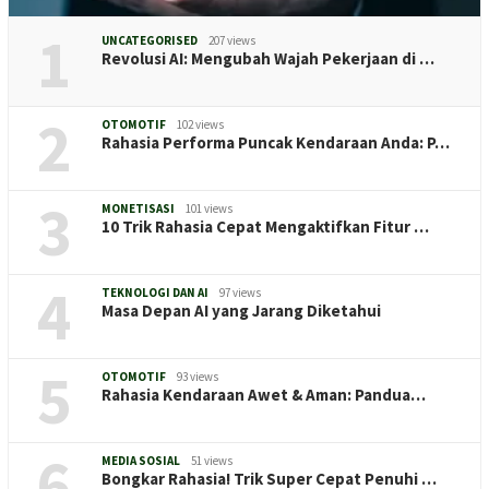
1
UNCATEGORISED
207 views
Revolusi AI: Mengubah Wajah Pekerjaan di …
2
OTOMOTIF
102 views
Rahasia Performa Puncak Kendaraan Anda: P…
3
MONETISASI
101 views
10 Trik Rahasia Cepat Mengaktifkan Fitur …
4
TEKNOLOGI DAN AI
97 views
Masa Depan AI yang Jarang Diketahui
5
OTOMOTIF
93 views
Rahasia Kendaraan Awet & Aman: Pandua…
6
MEDIA SOSIAL
51 views
Bongkar Rahasia! Trik Super Cepat Penuhi …