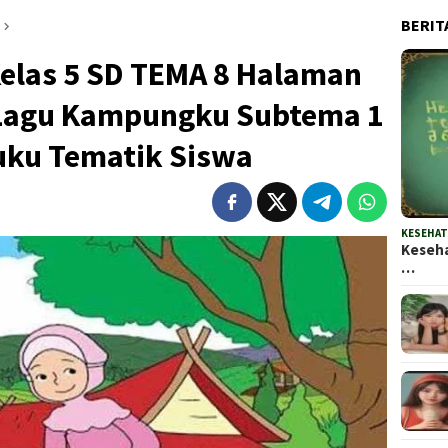
BERIT
las 5 SD TEMA 8 Halaman
1 Lagu Kampungku Subtema 1
uku Tematik Siswa
KESEHA
Keseha
…