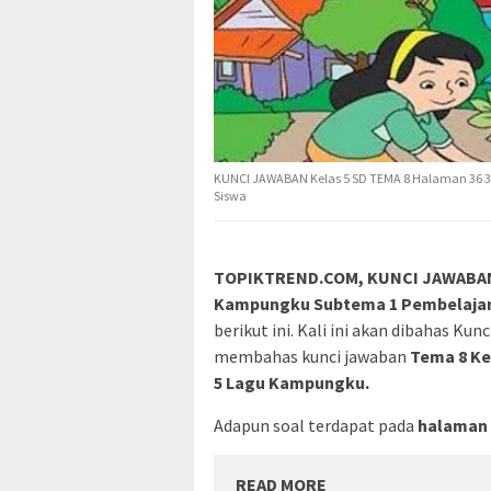
KUNCI JAWABAN Kelas 5 SD TEMA 8 Halaman 36 3
Siswa
TOPIKTREND.COM, KUNCI JAWABAN Ke
Kampungku Subtema 1 Pembelajara
berikut ini. Kali ini akan dibahas Ku
membahas kunci jawaban
Tema 8 Ke
5 Lagu Kampungku.
Adapun soal terdapat pada
halaman 3
READ MORE