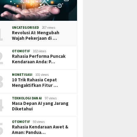
1
UNCATEGORISED
207 views
Revolusi AI: Mengubah
Wajah Pekerjaan di …
2
OTOMOTIF
102 views
Rahasia Performa Puncak
Kendaraan Anda: P…
3
MONETISASI
101 views
10 Trik Rahasia Cepat
Mengaktifkan Fitur …
4
TEKNOLOGI DAN AI
97 views
Masa Depan AI yang Jarang
Diketahui
5
OTOMOTIF
93 views
Rahasia Kendaraan Awet &
Aman: Pandua…