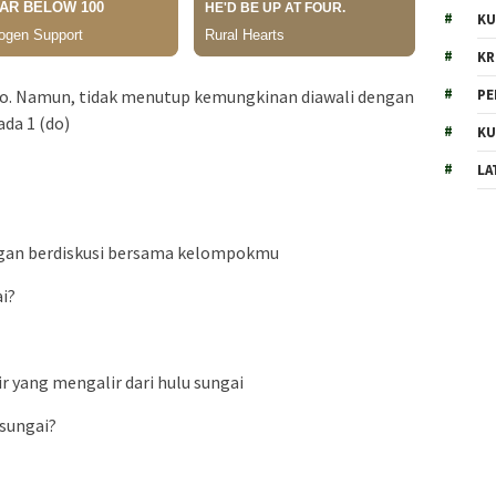
KU
KR
PE
a do. Namun, tidak menutup kemungkinan diawali dengan
ada 1 (do)
KU
LA
ngan berdiskusi bersama kelompokmu
i?
air yang mengalir dari hulu sungai
sungai?