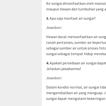
Air sungai dimanfaatkan oleh manusi
maupun hewan dan tumbuhan yang ad
3.
Apa saja manfaat air sungai?
Jawaban :
Hewan darat memanfaatkan air sunga
tanah pertanian, sumber air keperlu
sebagai sumber air untuk proses fo
sungai sebagai tempat hidup mereka
4.
Apakah persediaan air sungai dap
Jelaskan jawabanmu!
Jawaban :
Dalam kondisi normal, air sungai tid
mengembalikan air yang menguap. Ji
sungai dapat mengalami kekeringan