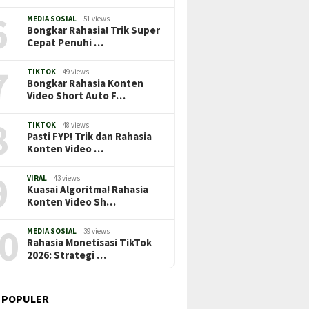
6
MEDIA SOSIAL
51 views
Bongkar Rahasia! Trik Super
Cepat Penuhi …
7
TIKTOK
49 views
Bongkar Rahasia Konten
Video Short Auto F…
8
TIKTOK
48 views
Pasti FYP! Trik dan Rahasia
Konten Video …
9
VIRAL
43 views
Kuasai Algoritma! Rahasia
Konten Video Sh…
0
MEDIA SOSIAL
39 views
Rahasia Monetisasi TikTok
2026: Strategi …
 POPULER