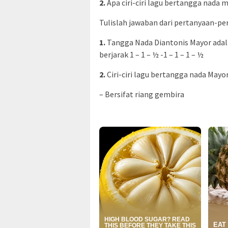
2.
Apa ciri-ciri lagu bertangga nada 
Tulislah jawaban dari pertanyaan-pe
1.
Tangga Nada Diantonis Mayor adal
berjarak 1 – 1 – ½ -1 – 1 – 1 – ½
2.
Ciri-ciri lagu bertangga nada Mayor
– Bersifat riang gembira