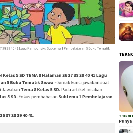
7 38 39 40 41 Lagu Kampungku Subtema 1 Pembelajaran 5 Buku Tematik
TEKN
las 5 SD TEMA 8 Halaman 36 37 38 39 40 41 Lagu
n 5 Buku Tematik Siswa –
Simak kunci jawaban soal
nci Jawaban
Tema 8 Kelas 5 SD.
Pada artikel ini akan
las 5 SD.
Fokus pembahasan
Subtema 1 Pembelajaran
6 37 38 39 40 41
.
TEKNOL
Punya 