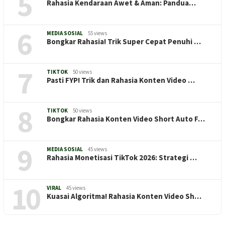
5
Rahasia Kendaraan Awet & Aman: Pandua…
6
MEDIA SOSIAL
55 views
Bongkar Rahasia! Trik Super Cepat Penuhi …
7
TIKTOK
50 views
Pasti FYP! Trik dan Rahasia Konten Video …
8
TIKTOK
50 views
Bongkar Rahasia Konten Video Short Auto F…
9
MEDIA SOSIAL
45 views
Rahasia Monetisasi TikTok 2026: Strategi …
10
VIRAL
45 views
Kuasai Algoritma! Rahasia Konten Video Sh…