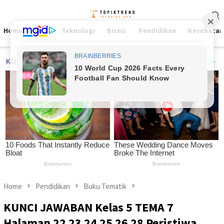
Skip
Mobile
to
Menu
content
Home
Viral
Teknologi
Bisnis
Pendidikan
Kesehatan
Home
Pendidikan
Buku Tematik
KUNCI JAWABAN Kelas 5 TEMA 7
Halaman 22 23 24 25 26 28 Peristiwa