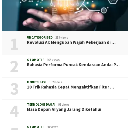
1
UNCATEGORISED
213 views
Revolusi AI: Mengubah Wajah Pekerjaan di …
2
OTOMOTIF
105 views
Rahasia Performa Puncak Kendaraan Anda: P…
3
MONETISASI
102 views
10 Trik Rahasia Cepat Mengaktifkan Fitur …
4
TEKNOLOGI DAN AI
98 views
Masa Depan AI yang Jarang Diketahui
OTOMOTIF
98 views