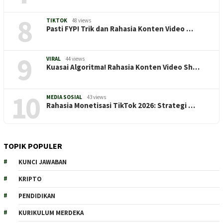
8
TIKTOK
48 views
Pasti FYP! Trik dan Rahasia Konten Video …
9
VIRAL
44 views
Kuasai Algoritma! Rahasia Konten Video Sh…
10
MEDIA SOSIAL
43 views
Rahasia Monetisasi TikTok 2026: Strategi …
TOPIK POPULER
KUNCI JAWABAN
KRIPTO
PENDIDIKAN
KURIKULUM MERDEKA