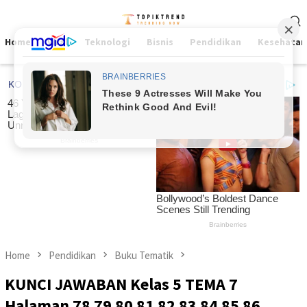
Skip
Mobile
to
Menu
content
Home
Viral
Teknologi
Bisnis
Pendidikan
Kesehatan
Home
Pendidikan
Buku Tematik
KUNCI JAWABAN Kelas 5 TEMA 7
Halaman 78 79 80 81 82 83 84 85 86