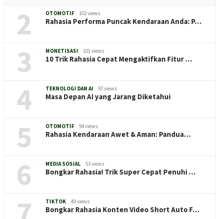
2
OTOMOTIF
102 views
Rahasia Performa Puncak Kendaraan Anda: P…
3
MONETISASI
101 views
10 Trik Rahasia Cepat Mengaktifkan Fitur …
4
TEKNOLOGI DAN AI
97 views
Masa Depan AI yang Jarang Diketahui
5
OTOMOTIF
94 views
Rahasia Kendaraan Awet & Aman: Pandua…
6
MEDIA SOSIAL
53 views
Bongkar Rahasia! Trik Super Cepat Penuhi …
7
TIKTOK
49 views
Bongkar Rahasia Konten Video Short Auto F…