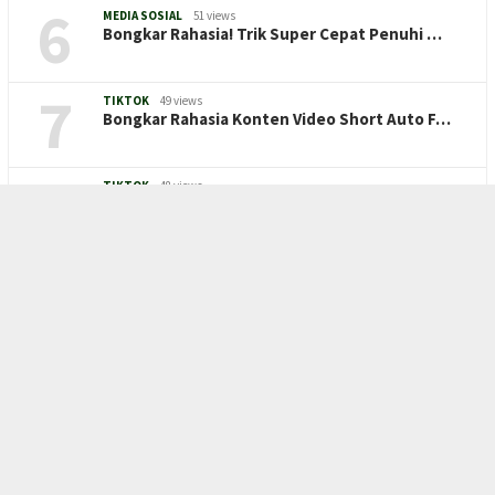
6
MEDIA SOSIAL
51 views
Bongkar Rahasia! Trik Super Cepat Penuhi …
7
TIKTOK
49 views
Bongkar Rahasia Konten Video Short Auto F…
8
TIKTOK
48 views
Pasti FYP! Trik dan Rahasia Konten Video …
9
VIRAL
43 views
Kuasai Algoritma! Rahasia Konten Video Sh…
10
MEDIA SOSIAL
39 views
Rahasia Monetisasi TikTok 2026: Strategi …
TOPIK POPULER