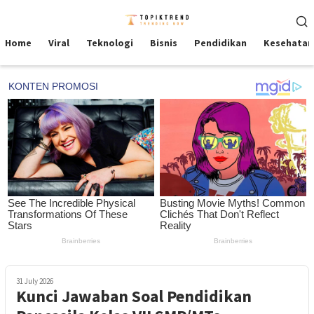
Skip
Mobile
to
Menu
content
Home
Viral
Teknologi
Bisnis
Pendidikan
Kesehatan
31 July 2026
Kunci Jawaban Soal Pendidikan