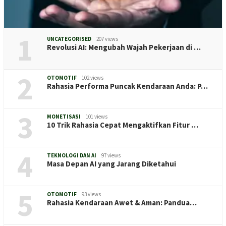
1
UNCATEGORISED
207 views
Revolusi AI: Mengubah Wajah Pekerjaan di …
2
OTOMOTIF
102 views
Rahasia Performa Puncak Kendaraan Anda: P…
3
MONETISASI
101 views
10 Trik Rahasia Cepat Mengaktifkan Fitur …
4
TEKNOLOGI DAN AI
97 views
Masa Depan AI yang Jarang Diketahui
5
OTOMOTIF
93 views
Rahasia Kendaraan Awet & Aman: Pandua…