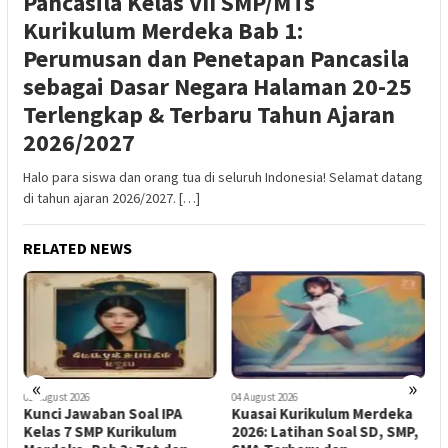
Pancasila Kelas VII SMP/MTs
Kurikulum Merdeka Bab 1:
Perumusan dan Penetapan Pancasila
sebagai Dasar Negara Halaman 20-25
Terlengkap & Terbaru Tahun Ajaran
2026/2027
Halo para siswa dan orang tua di seluruh Indonesia! Selamat datang
di tahun ajaran 2026/2027. […]
RELATED NEWS
«
»
04 August 2026
02 August 2026
A
Kuasai Kurikulum Merdeka
Panduan Lengkap
2026: Latihan Soal SD, SMP,
2026/2027: 10 Soal & Kunci