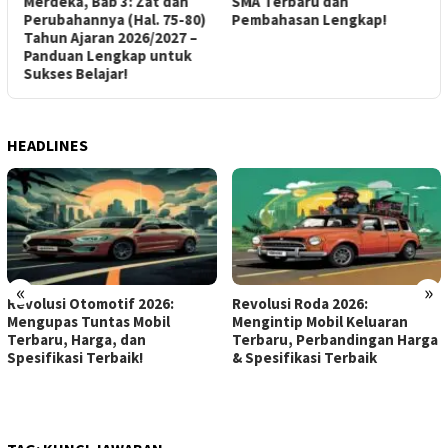
an
SMA Terbaru dan
Jawaban Buku Bahasa
-80)
Pembahasan Lengkap!
Indonesia Kelas VII SMP Ba
7 –
1: Menjelajah Dunia dalam
uk
Cerita Fantasi Kurikulum
Merdeka (Halaman 15-20)
HEADLINES
«
»
Revolusi Roda 2026:
Mengintip Masa Depan
Mengintip Mobil Keluaran
Otomotif: Mobil Keluaran
Terbaru, Perbandingan Harga
Terbaru 2026 dari Toyota,
& Spesifikasi Terbaik
BYD, Ferrari, dan Lainnya –
Perbandingan Harga &
Spesifikasi Paling Dinanti!