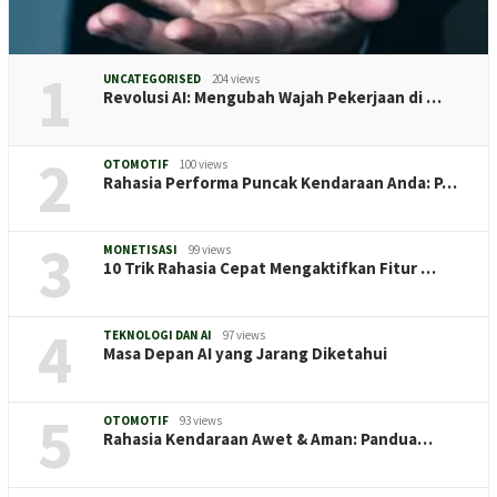
1
UNCATEGORISED
204 views
Revolusi AI: Mengubah Wajah Pekerjaan di …
2
OTOMOTIF
100 views
Rahasia Performa Puncak Kendaraan Anda: P…
3
MONETISASI
99 views
10 Trik Rahasia Cepat Mengaktifkan Fitur …
4
TEKNOLOGI DAN AI
97 views
Masa Depan AI yang Jarang Diketahui
5
OTOMOTIF
93 views
Rahasia Kendaraan Awet & Aman: Pandua…