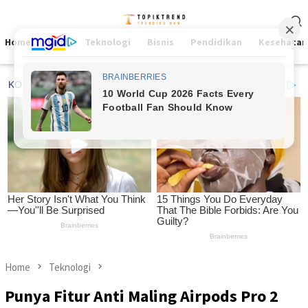
Skip
Mobile
to
Menu
content
Home
Viral
Teknologi
Bisnis
Pendidikan
Kesehatan
Home
Teknologi
Punya Fitur Anti Maling Airpods Pro 2