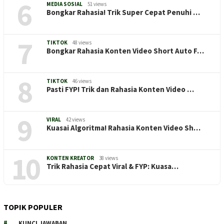
6
MEDIA SOSIAL
51 views
Bongkar Rahasia! Trik Super Cepat Penuhi …
7
TIKTOK
48 views
Bongkar Rahasia Konten Video Short Auto F…
8
TIKTOK
46 views
Pasti FYP! Trik dan Rahasia Konten Video …
9
VIRAL
42 views
Kuasai Algoritma! Rahasia Konten Video Sh…
10
KONTEN KREATOR
38 views
Trik Rahasia Cepat Viral & FYP: Kuasa…
TOPIK POPULER
KUNCI JAWABAN