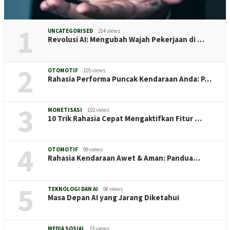
1
UNCATEGORISED
214 views
Revolusi AI: Mengubah Wajah Pekerjaan di …
2
OTOMOTIF
105 views
Rahasia Performa Puncak Kendaraan Anda: P…
3
MONETISASI
102 views
10 Trik Rahasia Cepat Mengaktifkan Fitur …
4
OTOMOTIF
99 views
Rahasia Kendaraan Awet & Aman: Pandua…
5
TEKNOLOGI DAN AI
98 views
Masa Depan AI yang Jarang Diketahui
MEDIA SOSIAL
55 views