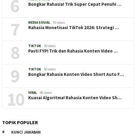
6
Bongkar Rahasia! Trik Super Cepat Penuhi …
7
MEDIA SOSIAL
53 views
Rahasia Monetisasi TikTok 2026: Strategi …
8
TIKTOK
50 views
Pasti FYP! Trik dan Rahasia Konten Video …
9
TIKTOK
50 views
Bongkar Rahasia Konten Video Short Auto F…
10
VIRAL
46 views
Kuasai Algoritma! Rahasia Konten Video Sh…
TOPIK POPULER
KUNCI JAWABAN