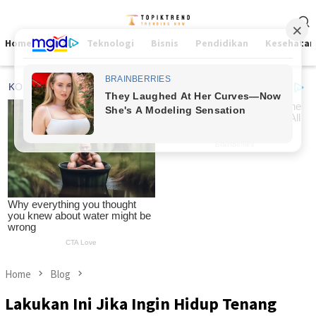
Skip
Mobile
to
Menu
content
Home
Viral
Teknologi
Bisnis
Pendidikan
Kesehatan
Home
Blog
Lakukan Ini Jika Ingin Hidup Tenang