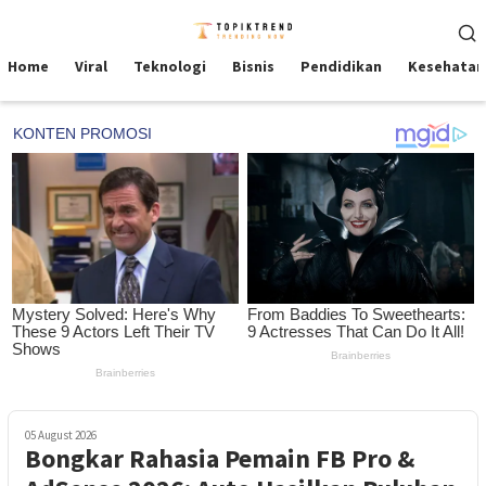
Skip
Mobile
to
Menu
content
Home
Viral
Teknologi
Bisnis
Pendidikan
Kesehatan
05 August 2026
Bongkar Rahasia Pemain FB Pro &