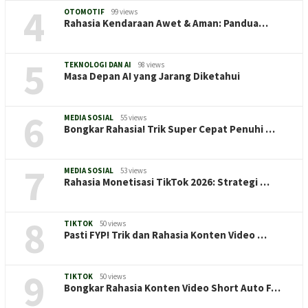
4
OTOMOTIF
99 views
Rahasia Kendaraan Awet & Aman: Pandua…
5
TEKNOLOGI DAN AI
98 views
Masa Depan AI yang Jarang Diketahui
6
MEDIA SOSIAL
55 views
Bongkar Rahasia! Trik Super Cepat Penuhi …
7
MEDIA SOSIAL
53 views
Rahasia Monetisasi TikTok 2026: Strategi …
8
TIKTOK
50 views
Pasti FYP! Trik dan Rahasia Konten Video …
9
TIKTOK
50 views
Bongkar Rahasia Konten Video Short Auto F…