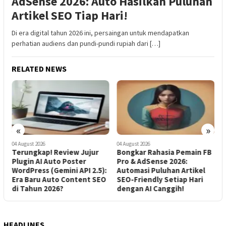
AdSense 2026: Auto Hasilkan Puluhan
Artikel SEO Tiap Hari!
Di era digital tahun 2026 ini, persaingan untuk mendapatkan
perhatian audiens dan pundi-pundi rupiah dari […]
RELATED NEWS
«
»
04 August 2026
04 August 2026
0
a
Terungkap! Review Jujur
Bongkar Rahasia Pemain FB
P
Plugin AI Auto Poster
Pro & AdSense 2026:
T
WordPress (Gemini API 2.5):
Automasi Puluhan Artikel
u
Era Baru Auto Content SEO
SEO-Friendly Setiap Hari
V
di Tahun 2026?
dengan AI Canggih!
HEADLINES