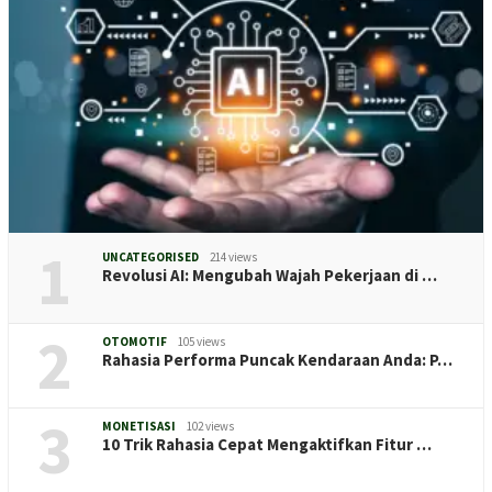
1
UNCATEGORISED
214 views
Revolusi AI: Mengubah Wajah Pekerjaan di …
2
OTOMOTIF
105 views
Rahasia Performa Puncak Kendaraan Anda: P…
3
MONETISASI
102 views
10 Trik Rahasia Cepat Mengaktifkan Fitur …