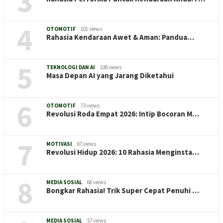
3
4
OTOMOTIF
101 views
Rahasia Kendaraan Awet & Aman: Pandua…
5
TEKNOLOGI DAN AI
100 views
Masa Depan AI yang Jarang Diketahui
6
OTOMOTIF
73 views
Revolusi Roda Empat 2026: Intip Bocoran M…
7
MOTIVASI
67 views
Revolusi Hidup 2026: 10 Rahasia Menginsta…
8
MEDIA SOSIAL
66 views
Bongkar Rahasia! Trik Super Cepat Penuhi …
MEDIA SOSIAL
57 views