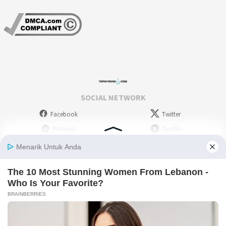
SOCIAL NETWORK
Facebook
Twitter
Pinterest
Tumblr
Stumbleupon
WordPress
Instagram
Linkedin
Deviantart
Myspace
Skype
Youtube
Picassa
Flickr
RSS