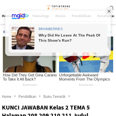
Skip
Mobile
to
Menu
content
Home
Viral
Teknologi
Bisnis
Pendidikan
Kesehatan
Home
Pendidikan
Buku Tematik
KUNCI JAWABAN Kelas 2 TEMA 5
Halaman 208 209 210 211 Judul