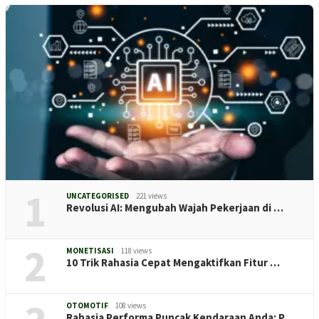
1
UNCATEGORISED
221 views
Revolusi AI: Mengubah Wajah Pekerjaan di …
2
MONETISASI
118 views
10 Trik Rahasia Cepat Mengaktifkan Fitur …
OTOMOTIF
108 views
Rahasia Performa Puncak Kendaraan Anda: P…