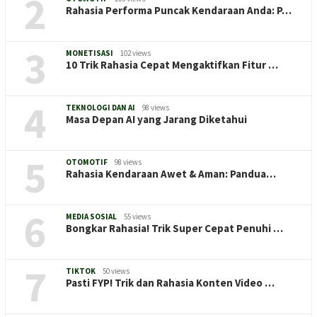
2
Rahasia Performa Puncak Kendaraan Anda: P…
3
MONETISASI
102 views
10 Trik Rahasia Cepat Mengaktifkan Fitur …
4
TEKNOLOGI DAN AI
98 views
Masa Depan AI yang Jarang Diketahui
5
OTOMOTIF
98 views
Rahasia Kendaraan Awet & Aman: Pandua…
6
MEDIA SOSIAL
55 views
Bongkar Rahasia! Trik Super Cepat Penuhi …
7
TIKTOK
50 views
Pasti FYP! Trik dan Rahasia Konten Video …