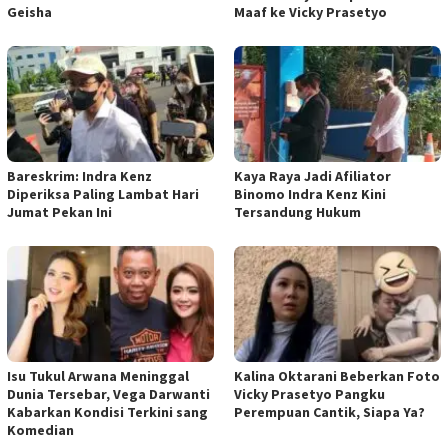
Geisha
Maaf ke Vicky Prasetyo
Bareskrim: Indra Kenz
Kaya Raya Jadi Afiliator
Diperiksa Paling Lambat Hari
Binomo Indra Kenz Kini
Jumat Pekan Ini
Tersandung Hukum
Isu Tukul Arwana Meninggal
Kalina Oktarani Beberkan Foto
Dunia Tersebar, Vega Darwanti
Vicky Prasetyo Pangku
Kabarkan Kondisi Terkini sang
Perempuan Cantik, Siapa Ya?
Komedian