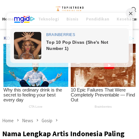
Skip
Mobile
to
Menu
content
Home
Viral
Teknologi
Bisnis
Pendidikan
Kesehatan
Home
News
Gosip
Nama Lengkap Artis Indonesia Paling