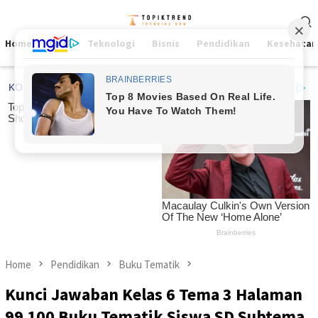
Skip
Mobile
to
Menu
content
Home
Viral
Teknologi
Bisnis
Pendidikan
Kesehatan
Home
Pendidikan
Buku Tematik
Kunci Jawaban Kelas 6 Tema 3 Halaman
99 100 Buku Tematik Siswa SD Subtema