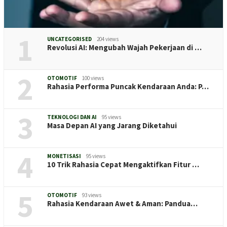
1
UNCATEGORISED
204 views
Revolusi AI: Mengubah Wajah Pekerjaan di …
2
OTOMOTIF
100 views
Rahasia Performa Puncak Kendaraan Anda: P…
3
TEKNOLOGI DAN AI
95 views
Masa Depan AI yang Jarang Diketahui
4
MONETISASI
95 views
10 Trik Rahasia Cepat Mengaktifkan Fitur …
5
OTOMOTIF
93 views
Rahasia Kendaraan Awet & Aman: Pandua…