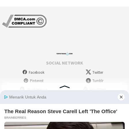
SOCIAL NETWORK
Facebook
Twitter
Pinterest
Tumblr
Stumbleupon
WordPress
Instagram
Linkedin
Deviantart
Myspace
Skype
Youtube
Picassa
Flickr