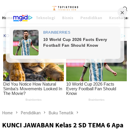
Skip
Mobile
to
Menu
content
Home
Viral
Teknologi
Bisnis
Pendidikan
Kesehatan
Home
Pendidikan
Buku Tematik
KUNCI JAWABAN Kelas 2 SD TEMA 6 Apa