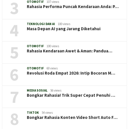
3
OTOMOTIF
107 views
Rahasia Performa Puncak Kendaraan Anda: P…
4
TEKNOLOGI DAN AI
100 views
Masa Depan AI yang Jarang Diketahui
5
OTOMOTIF
100 views
Rahasia Kendaraan Awet & Aman: Pandua…
6
OTOMOTIF
60 views
Revolusi Roda Empat 2026: Intip Bocoran M…
7
MEDIA SOSIAL
56 views
Bongkar Rahasia! Trik Super Cepat Penuhi …
8
TIKTOK
54 views
Bongkar Rahasia Konten Video Short Auto F…