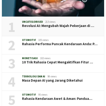
1
UNCATEGORISED
213 views
Revolusi AI: Mengubah Wajah Pekerjaan di …
2
OTOMOTIF
105 views
Rahasia Performa Puncak Kendaraan Anda: P…
3
MONETISASI
102 views
10 Trik Rahasia Cepat Mengaktifkan Fitur …
4
TEKNOLOGI DAN AI
98 views
Masa Depan AI yang Jarang Diketahui
5
OTOMOTIF
95 views
Rahasia Kendaraan Awet & Aman: Pandua…