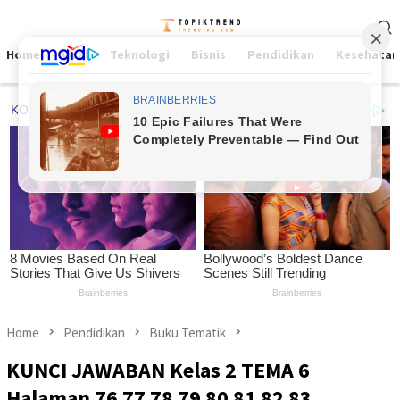
Skip
Mobile
to
Menu
content
Home
Viral
Teknologi
Bisnis
Pendidikan
Kesehatan
Home
Pendidikan
Buku Tematik
KUNCI JAWABAN Kelas 2 TEMA 6
Halaman 76 77 78 79 80 81 82 83