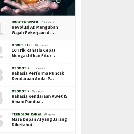
1
UNCATEGORISED
214 views
Revolusi AI: Mengubah
Wajah Pekerjaan di …
2
MONETISASI
109 views
10 Trik Rahasia Cepat
Mengaktifkan Fitur …
3
OTOMOTIF
105 views
Rahasia Performa Puncak
Kendaraan Anda: P…
4
OTOMOTIF
99 views
Rahasia Kendaraan Awet &
Aman: Pandua…
5
TEKNOLOGI DAN AI
98 views
Masa Depan AI yang Jarang
Diketahui