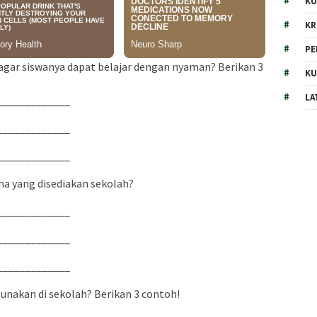
KU
KR
PE
 agar siswanya dapat belajar dengan nyaman? Berikan 3
KU
LA
_____________
_____________
_____________
na yang disediakan sekolah?
_____________
_____________
_____________
igunakan di sekolah? Berikan 3 contoh!