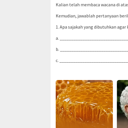
Kalian telah membaca wacana di atas
Kemudian, jawablah pertanyaan beri
1. Apa sajakah yang dibutuhkan agar
a. _____________________________
b. _____________________________
c. _____________________________