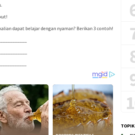
.
kut!
 kalian dapat belajar dengan nyaman? Berikan 3 contoh!
____________
____________
____________
1
TOPIK