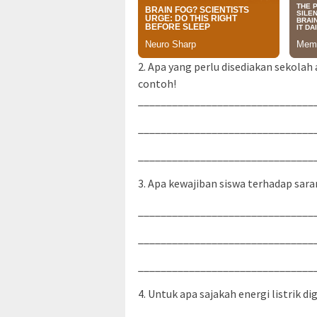
2. Apa yang perlu disediakan sekolah
contoh!
_______________________________
_______________________________
_______________________________
3. Apa kewajiban siswa terhadap sara
_______________________________
_______________________________
_______________________________
4. Untuk apa sajakah energi listrik d