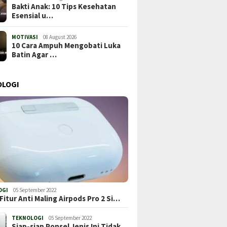
Bakti Anak: 10 Tips Kesehatan
Esensial u…
MOTIVASI
08 August 2026
10 Cara Ampuh Mengobati Luka
Batin Agar …
OLOGI
OGI
05 September 2022
Fitur Anti Maling Airpods Pro 2 Si…
TEKNOLOGI
05 September 2022
Siap-siap Ponsel Jenis Ini Tidak