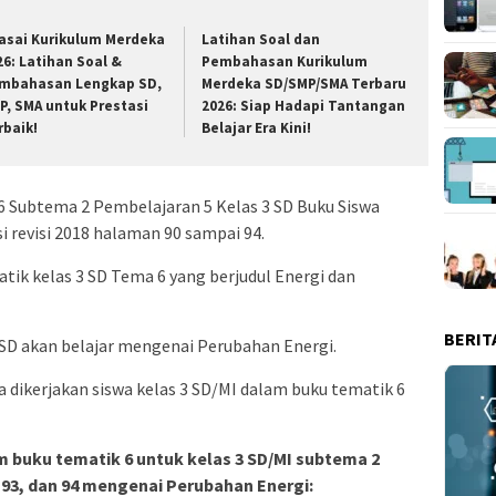
asai Kurikulum Merdeka
Latihan Soal dan
26: Latihan Soal &
Pembahasan Kurikulum
mbahasan Lengkap SD,
Merdeka SD/SMP/SMA Terbaru
P, SMA untuk Prestasi
2026: Siap Hadapi Tantangan
rbaik!
Belajar Era Kini!
6 Subtema 2 Pembelajaran 5 Kelas 3 SD Buku Siswa
i revisi 2018 halaman 90 sampai 94.
ik kelas 3 SD Tema 6 yang berjudul Energi dan
BERIT
 SD akan belajar mengenai Perubahan Energi.
 dikerjakan siswa kelas 3 SD/MI dalam buku tematik 6
am buku tematik 6 untuk kelas 3 SD/MI subtema 2
, 93, dan 94 mengenai Perubahan Energi: