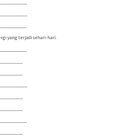
____________
____________
____________
gi yang terjadi sehari-hari.
____________
__________
__________
____________
__________
__________
____________
__________