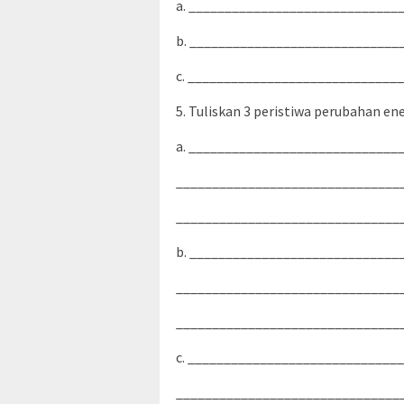
a. _____________________________
b. _____________________________
c. _____________________________
5. Tuliskan 3 peristiwa perubahan ener
a. _____________________________
_______________________________
_______________________________
b. _____________________________
_______________________________
_______________________________
c. _____________________________
_______________________________