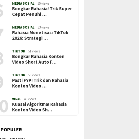
6
MEDIA SOSIAL
55 views
Bongkar Rahasia! Trik Super
Cepat Penuhi …
7
MEDIA SOSIAL
53 views
Rahasia Monetisasi TikTok
2026: Strategi …
8
TIKTOK
51 views
Bongkar Rahasia Konten
Video Short Auto F…
9
TIKTOK
50 views
Pasti FYP! Trik dan Rahasia
Konten Video …
0
VIRAL
46 views
Kuasai Algoritma! Rahasia
Konten Video Sh…
 POPULER