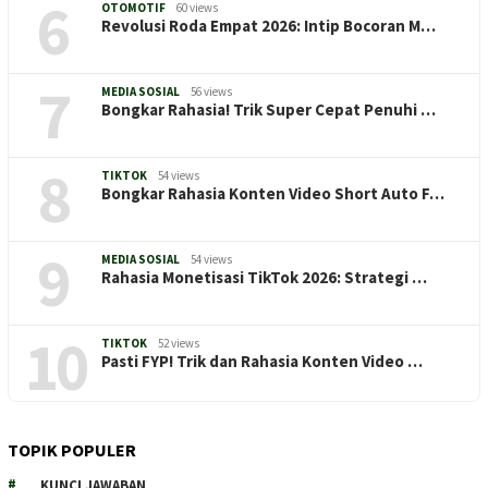
6
OTOMOTIF
60 views
Revolusi Roda Empat 2026: Intip Bocoran M…
7
MEDIA SOSIAL
56 views
Bongkar Rahasia! Trik Super Cepat Penuhi …
8
TIKTOK
54 views
Bongkar Rahasia Konten Video Short Auto F…
9
MEDIA SOSIAL
54 views
Rahasia Monetisasi TikTok 2026: Strategi …
10
TIKTOK
52 views
Pasti FYP! Trik dan Rahasia Konten Video …
TOPIK POPULER
KUNCI JAWABAN