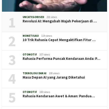
1
UNCATEGORISED
218 views
Revolusi AI: Mengubah Wajah Pekerjaan di …
2
MONETISASI
114 views
10 Trik Rahasia Cepat Mengaktifkan Fitur …
3
OTOMOTIF
107 views
Rahasia Performa Puncak Kendaraan Anda: P…
4
TEKNOLOGI DAN AI
100 views
Masa Depan AI yang Jarang Diketahui
5
OTOMOTIF
100 views
Rahasia Kendaraan Awet & Aman: Pandua…