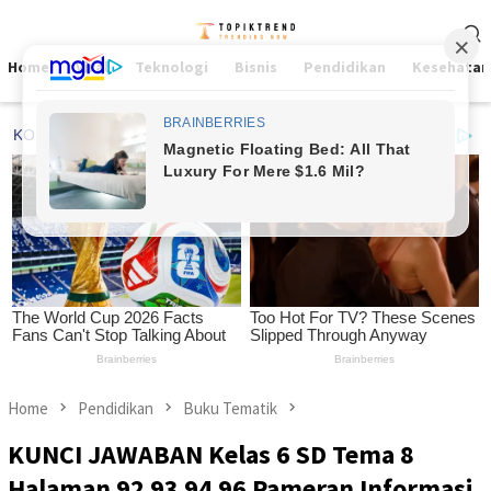
Skip
Mobile
to
Menu
content
Home
Viral
Teknologi
Bisnis
Pendidikan
Kesehatan
Home
Pendidikan
Buku Tematik
KUNCI JAWABAN Kelas 6 SD Tema 8
Halaman 92 93 94 96 Pameran Informasi