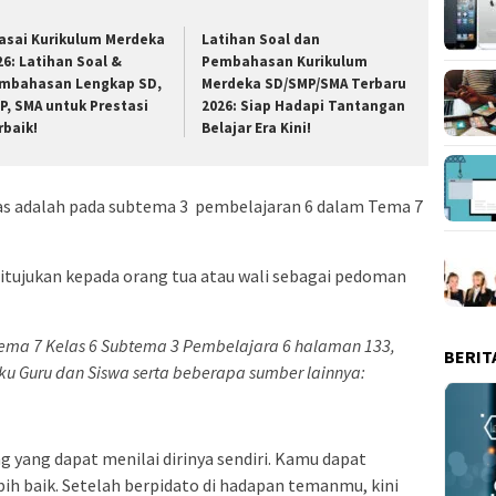
asai Kurikulum Merdeka
Latihan Soal dan
26: Latihan Soal &
Pembahasan Kurikulum
mbahasan Lengkap SD,
Merdeka SD/SMP/SMA Terbaru
P, SMA untuk Prestasi
2026: Siap Hadapi Tantangan
rbaik!
Belajar Era Kini!
as adalah pada subtema 3 pembelajaran 6 dalam Tema 7
 ditujukan kepada orang tua atau wali sebagai pedoman
Tema 7 Kelas 6 Subtema 3 Pembelajara 6 halaman 133,
BERIT
uku Guru dan Siswa serta beberapa sumber lainnya:
 yang dapat menilai dirinya sendiri. Kamu dapat
h baik. Setelah berpidato di hadapan temanmu, kini