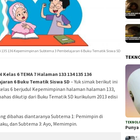
 135 136 Kepemimpinan Subtema 3 Pembelajaran 6 Buku Tematik Siswa SD
TEKN
elas 6 TEMA 7 Halaman 133 134 135 136
aran 6 Buku Tematik Siswa SD
– Yuk simak berikut ini
elas 6 berjudul Kepemimpinan halaman halaman 133,
ibahas dikutip dari Buku Tematik SD kurikulum 2013 edisi
ang dibahas diantaranya Subtema 1: Pemimpin di
TEKNOL
laku, dan Subtema 3: Ayo, Memimpin.
Punya 