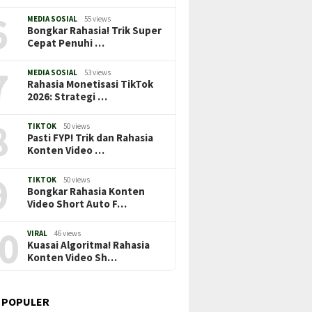
6
MEDIA SOSIAL
55 views
Bongkar Rahasia! Trik Super
Cepat Penuhi …
7
MEDIA SOSIAL
53 views
Rahasia Monetisasi TikTok
2026: Strategi …
8
TIKTOK
50 views
Pasti FYP! Trik dan Rahasia
Konten Video …
9
TIKTOK
50 views
Bongkar Rahasia Konten
Video Short Auto F…
0
VIRAL
46 views
Kuasai Algoritma! Rahasia
Konten Video Sh…
 POPULER