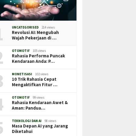
1
UNCATEGORISED
214 views
Revolusi AI: Mengubah
Wajah Pekerjaan di …
2
OTOMOTIF
105 views
Rahasia Performa Puncak
Kendaraan Anda: P…
3
MONETISASI
102 views
10 Trik Rahasia Cepat
Mengaktifkan Fitur …
4
OTOMOTIF
99 views
Rahasia Kendaraan Awet &
Aman: Pandua…
5
TEKNOLOGI DAN AI
98 views
Masa Depan AI yang Jarang
Diketahui