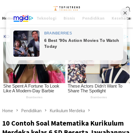
Skip
Mobile
to
Menu
content
Home
Viral
Teknologi
Bisnis
Pendidikan
Kesehatan
Home
Pendidikan
Kurikulum Merdeka
10 Contoh Soal Matematika Kurikulum
Merdeka kelas 6 SD Beserta Jawabannya