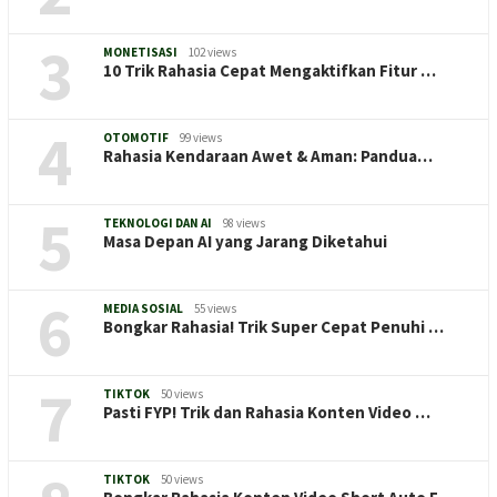
3
MONETISASI
102 views
10 Trik Rahasia Cepat Mengaktifkan Fitur …
4
OTOMOTIF
99 views
Rahasia Kendaraan Awet & Aman: Pandua…
5
TEKNOLOGI DAN AI
98 views
Masa Depan AI yang Jarang Diketahui
6
MEDIA SOSIAL
55 views
Bongkar Rahasia! Trik Super Cepat Penuhi …
7
TIKTOK
50 views
Pasti FYP! Trik dan Rahasia Konten Video …
TIKTOK
50 views