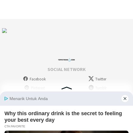
SOCIAL NETWORK
Facebook
Twitter
Pinterest
Tumblr
Stumbleupon
WordPress
Instagram
Linkedin
Deviantart
Myspace
Skype
Youtube
Picassa
Flickr