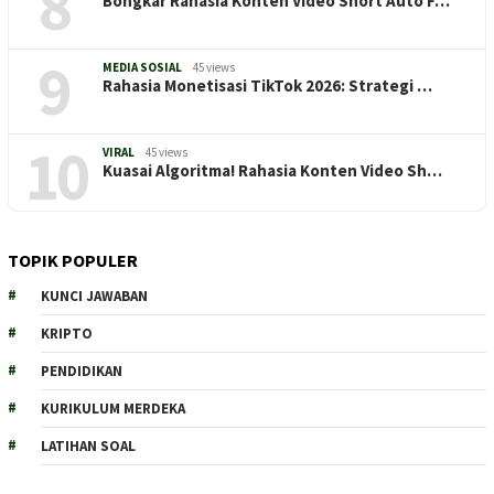
8
Bongkar Rahasia Konten Video Short Auto F…
9
MEDIA SOSIAL
45 views
Rahasia Monetisasi TikTok 2026: Strategi …
10
VIRAL
45 views
Kuasai Algoritma! Rahasia Konten Video Sh…
TOPIK POPULER
KUNCI JAWABAN
KRIPTO
PENDIDIKAN
KURIKULUM MERDEKA
LATIHAN SOAL