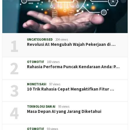
1
UNCATEGORISED
204 views
Revolusi AI: Mengubah Wajah Pekerjaan di …
2
OTOMOTIF
100 views
Rahasia Performa Puncak Kendaraan Anda: P…
3
MONETISASI
97 views
10 Trik Rahasia Cepat Mengaktifkan Fitur …
4
TEKNOLOGI DAN AI
95 views
Masa Depan AI yang Jarang Diketahui
OTOMOTIF
93 views