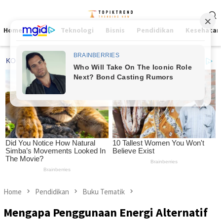
Skip
Mobile
to
Menu
content
Home
Viral
Teknologi
Bisnis
Pendidikan
Kesehatan
Home
Pendidikan
Buku Tematik
Mengapa Penggunaan Energi Alternatif