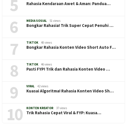
5
Rahasia Kendaraan Awet & Aman: Pandua…
6
MEDIA SOSIAL
51 views
Bongkar Rahasia! Trik Super Cepat Penuhi …
7
TIKTOK
48 views
Bongkar Rahasia Konten Video Short Auto F…
8
TIKTOK
46 views
Pasti FYP! Trik dan Rahasia Konten Video …
9
VIRAL
42 views
Kuasai Algoritma! Rahasia Konten Video Sh…
10
KONTEN KREATOR
37 views
Trik Rahasia Cepat Viral & FYP: Kuasa…