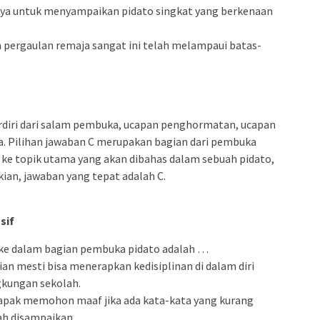
n saya untuk menyampaikan pidato singkat yang berkenaan
a pergaulan remaja sangat ini telah melampaui batas-
rdiri dari salam pembuka, ucapan penghormatan, ucapan
a. Pilihan jawaban C merupakan bagian dari pembuka
ke topik utama yang akan dibahas dalam sebuah pidato,
ian, jawaban yang tepat adalah C.
sif
k ke dalam bagian pembuka pidato adalah …
lian mesti bisa menerapkan kedisiplinan di dalam diri
gkungan sekolah.
Bapak memohon maaf jika ada kata-kata yang kurang
ah disampaikan.