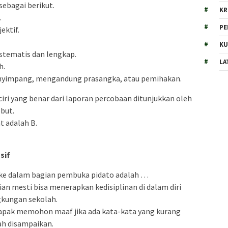
sebagai berikut.
KR
.
PE
ektif.
KU
istematis dan lengkap.
LA
h.
nyimpang, mengandung prasangka, atau pemihakan.
-ciri yang benar dari laporan percobaan ditunjukkan oleh
but.
t adalah B.
sif
k ke dalam bagian pembuka pidato adalah …
lian mesti bisa menerapkan kedisiplinan di dalam diri
gkungan sekolah.
Bapak memohon maaf jika ada kata-kata yang kurang
ah disampaikan.