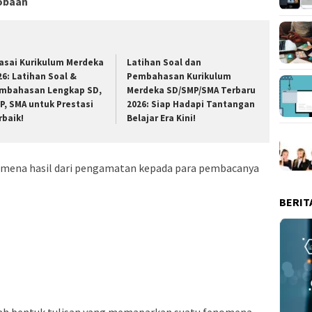
cobaan
asai Kurikulum Merdeka
Latihan Soal dan
26: Latihan Soal &
Pembahasan Kurikulum
mbahasan Lengkap SD,
Merdeka SD/SMP/SMA Terbaru
P, SMA untuk Prestasi
2026: Siap Hadapi Tantangan
rbaik!
Belajar Era Kini!
omena hasil dari pengamatan kepada para pembacanya
BERIT
uah bentuk tulisan yang memaparkan suatu fenomena