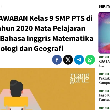
BERIT
AWABAN Kelas 9 SMP PTS di
ahun 2020 Mata Pelajaran
 Bahasa Inggris Matematika
iologi dan Geografi
KURIKUL
KUASAI
S…
KURIKUL
Takluk
Kump
KURIKUL
Jago K
Tunt
KURIKUL