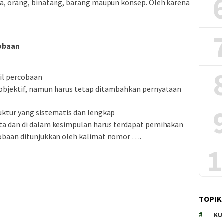
a, orang, binatang, barang maupun konsep. Oleh karena
cobaan
sil percobaan
objektif, namun harus tetap ditambahkan pernyataan
ruktur yang sistematis dan lengkap
kta dan di dalam kesimpulan harus terdapat pemihakan
rcobaan ditunjukkan oleh kalimat nomor ….
1
TOPIK
KU