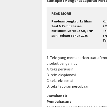
Subtopik : Mengenal Laporan Per
READ MORE
Panduan Lengkap: Latihan
Ku
Soal & Pembahasan
20
Kurikulum Merdeka SD, SMP,
Pe
SMA Terbaru Tahun 2026
SM
Te
1. Teks yang memaparkan suatu fen
disebut dengan ….
A. teks persuasif
B. teks eksplanasi
C. teks eksposisi
D. teks laporan percobaan
Jawaban : D
Pembahasan :
Teks laporan percobaan adalah seb