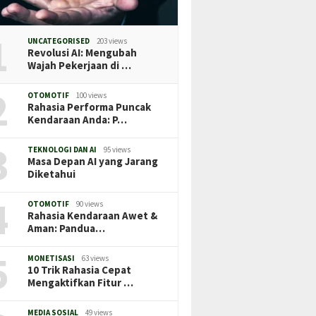
1
UNCATEGORISED
203 views
Revolusi AI: Mengubah
Wajah Pekerjaan di …
2
OTOMOTIF
100 views
Rahasia Performa Puncak
Kendaraan Anda: P…
3
TEKNOLOGI DAN AI
95 views
Masa Depan AI yang Jarang
Diketahui
4
OTOMOTIF
90 views
Rahasia Kendaraan Awet &
Aman: Pandua…
5
MONETISASI
63 views
10 Trik Rahasia Cepat
Mengaktifkan Fitur …
MEDIA SOSIAL
49 views