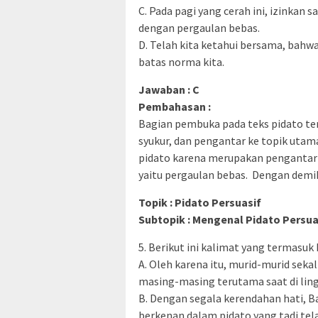
C. Pada pagi yang cerah ini, izinka
dengan pergaulan bebas.
D. Telah kita ketahui bersama, bahw
batas norma kita.
Jawaban : C
Pembahasan :
Bagian pembuka pada teks pidato te
syukur, dan pengantar ke topik utam
pidato karena merupakan pengantar 
yaitu pergaulan bebas. Dengan demik
Topik : Pidato Persuasif
Subtopik : Mengenal Pidato Persua
5. Berikut ini kalimat yang termasu
A. Oleh karena itu, murid-murid seka
masing-masing terutama saat di lin
B. Dengan segala kerendahan hati, 
berkenan dalam pidato yang tadi tel