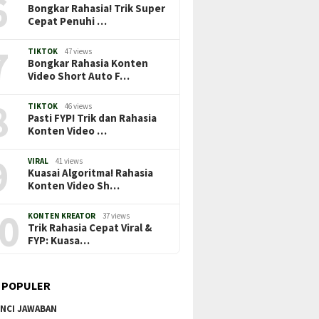
6
Bongkar Rahasia! Trik Super
Cepat Penuhi …
7
TIKTOK
47 views
Bongkar Rahasia Konten
Video Short Auto F…
8
TIKTOK
46 views
Pasti FYP! Trik dan Rahasia
Konten Video …
9
VIRAL
41 views
Kuasai Algoritma! Rahasia
Konten Video Sh…
0
KONTEN KREATOR
37 views
Trik Rahasia Cepat Viral &
FYP: Kuasa…
 POPULER
NCI JAWABAN