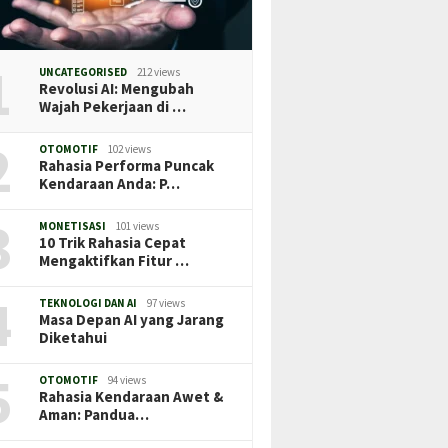
1
UNCATEGORISED
212 views
Revolusi AI: Mengubah
Wajah Pekerjaan di …
2
OTOMOTIF
102 views
Rahasia Performa Puncak
Kendaraan Anda: P…
3
MONETISASI
101 views
10 Trik Rahasia Cepat
Mengaktifkan Fitur …
4
TEKNOLOGI DAN AI
97 views
Masa Depan AI yang Jarang
Diketahui
5
OTOMOTIF
94 views
Rahasia Kendaraan Awet &
Aman: Pandua…