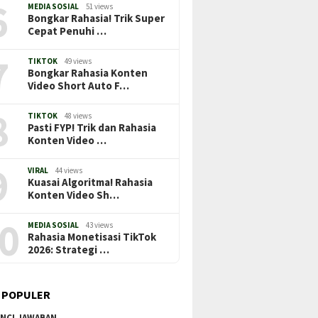
6
MEDIA SOSIAL
51 views
Bongkar Rahasia! Trik Super
Cepat Penuhi …
7
TIKTOK
49 views
Bongkar Rahasia Konten
Video Short Auto F…
8
TIKTOK
48 views
Pasti FYP! Trik dan Rahasia
Konten Video …
9
VIRAL
44 views
Kuasai Algoritma! Rahasia
Konten Video Sh…
0
MEDIA SOSIAL
43 views
Rahasia Monetisasi TikTok
2026: Strategi …
 POPULER
NCI JAWABAN