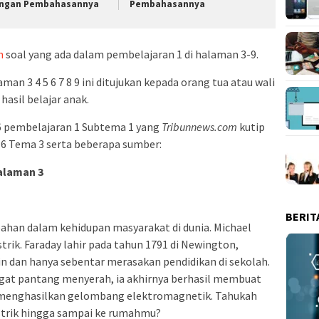
ngan Pembahasannya
Pembahasannya
n
soal yang ada dalam pembelajaran 1 di halaman 3-9.
an 3 4 5 6 7 8 9 ini ditujukan kepada orang tua atau wali
asil belajar anak.
6 pembelajaran 1 Subtema 1 yang
Tribunnews.com
kutip
s 6 Tema 3 serta beberapa sumber:
alaman 3
BERIT
ahan dalam kehidupan masyarakat di dunia. Michael
trik. Faraday lahir pada tahun 1791 di Newington,
skin dan hanya sebentar merasakan pendidikan di sekolah.
gat pantang menyerah, ia akhirnya berhasil membuat
 menghasilkan gelombang elektromagnetik. Tahukah
strik hingga sampai ke rumahmu?