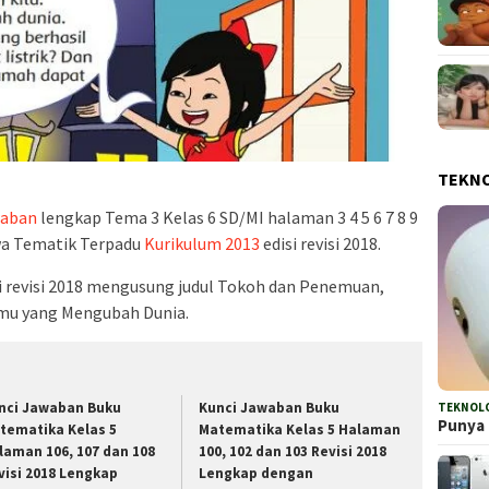
TEKN
waban
lengkap Tema 3 Kelas 6 SD/MI halaman 3 4 5 6 7 8 9
wa Tematik Terpadu
Kurikulum 2013
edisi revisi 2018.
i revisi 2018 mengusung judul Tokoh dan Penemuan,
mu yang Mengubah Dunia.
nci Jawaban Buku
Kunci Jawaban Buku
TEKNOL
Punya 
tematika Kelas 5
Matematika Kelas 5 Halaman
laman 106, 107 dan 108
100, 102 dan 103 Revisi 2018
visi 2018 Lengkap
Lengkap dengan