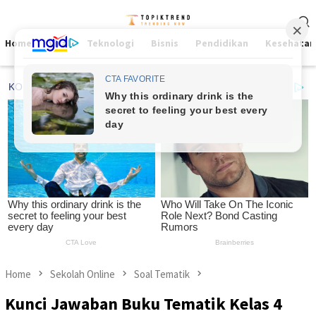
Skip
Mobile
to
Menu
content
Home
Viral
Teknologi
Bisnis
Pendidikan
Kesehatan
Home
Sekolah Online
Soal Tematik
Kunci Jawaban Buku Tematik Kelas 4