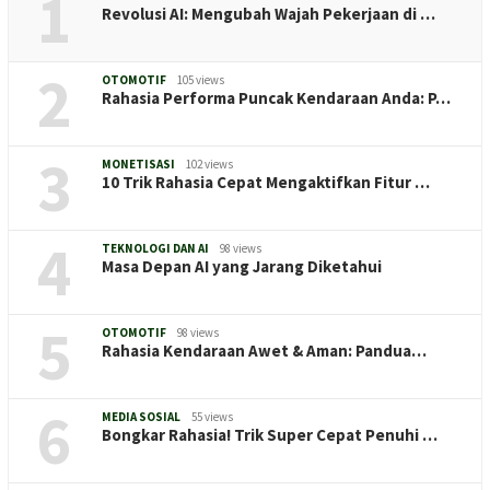
1
Revolusi AI: Mengubah Wajah Pekerjaan di …
2
OTOMOTIF
105 views
Rahasia Performa Puncak Kendaraan Anda: P…
3
MONETISASI
102 views
10 Trik Rahasia Cepat Mengaktifkan Fitur …
4
TEKNOLOGI DAN AI
98 views
Masa Depan AI yang Jarang Diketahui
5
OTOMOTIF
98 views
Rahasia Kendaraan Awet & Aman: Pandua…
6
MEDIA SOSIAL
55 views
Bongkar Rahasia! Trik Super Cepat Penuhi …