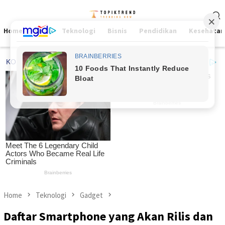
Skip
Mobile
to
Menu
content
Home
Viral
Teknologi
Bisnis
Pendidikan
Kesehatan
Home
Teknologi
Gadget
Daftar Smartphone yang Akan Rilis dan