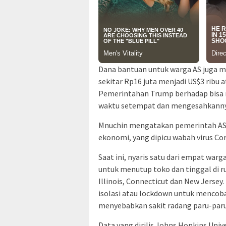
Dana bantuan untuk warga AS juga me
sekitar Rp16 juta menjadi US$3 ribu a
Pemerintahan Trump berhadap bisa 
waktu setempat dan mengesahkannya
Mnuchin mengatakan pemerintah AS 
ekonomi, yang dipicu wabah virus Co
Saat ini, nyaris satu dari empat warg
untuk menutup toko dan tinggal di rum
Illinois, Connecticut dan New Jers
isolasi atau lockdown untuk mencob
menyebabkan sakit radang paru-paru 
Data yang dirilis Johns Hopkins Uni