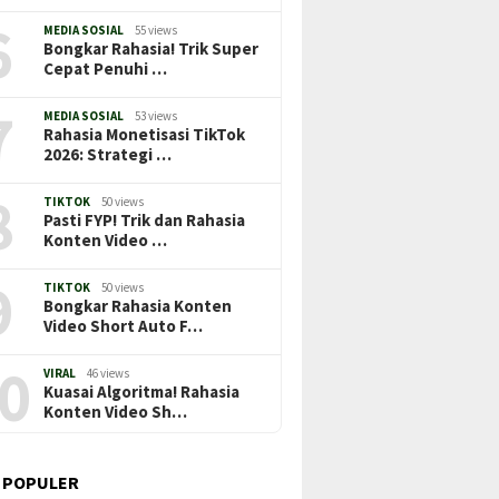
6
MEDIA SOSIAL
55 views
Bongkar Rahasia! Trik Super
Cepat Penuhi …
7
MEDIA SOSIAL
53 views
Rahasia Monetisasi TikTok
2026: Strategi …
8
TIKTOK
50 views
Pasti FYP! Trik dan Rahasia
Konten Video …
9
TIKTOK
50 views
Bongkar Rahasia Konten
Video Short Auto F…
0
VIRAL
46 views
Kuasai Algoritma! Rahasia
Konten Video Sh…
 POPULER