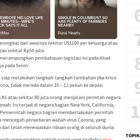
ningkat dari awalnya sekitar US$100 per keluarga atau
tau sekitar Rp50 juta.
merampungkan pembahasan legislasi ini pada Ahad
 pada Senin.
siap melakukan langkah-langkah tambahan jika krisis
rona, tidak mereda dalam 10 – 12 pekan ke depan.
a AS atau sekitar 80 juta orang menjalani perintah negara
1
ah. Ini terjadi di negara bagian New York, California,
ey. Pemerintah negara bagian memberlakukan perintah
a mencegah penyebaran wabah virus Corona, yang
dan telah menewaskan ribuan orang di seluruh dunia.
TOPIK
versity menunjukkan jumlah orang yang terifeksi
virus