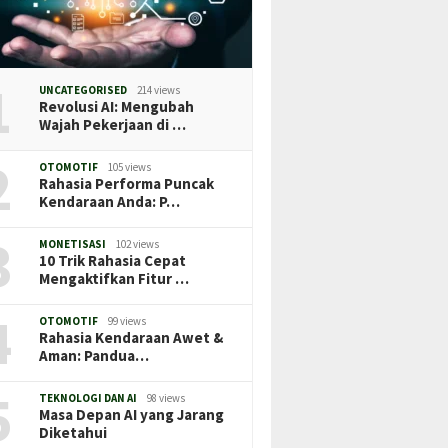
1
UNCATEGORISED
214 views
Revolusi AI: Mengubah
Wajah Pekerjaan di …
2
OTOMOTIF
105 views
Rahasia Performa Puncak
Kendaraan Anda: P…
3
MONETISASI
102 views
10 Trik Rahasia Cepat
Mengaktifkan Fitur …
4
OTOMOTIF
99 views
Rahasia Kendaraan Awet &
Aman: Pandua…
5
TEKNOLOGI DAN AI
98 views
Masa Depan AI yang Jarang
Diketahui