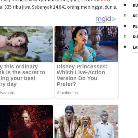
KU
i 335 ribu jiwa. Sebanyak 14.641 orang meninggal dunia.
KR
PE
KU
LA