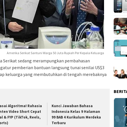
Amerika Serikat Santuni Warga 50 Juta Rupiah Per Kepala Keluarga
ika Serikat sedang merampungkan pembahasan
atur pemberian bantuan langsung tunai senilai US$3
setiap keluarga yang membutuhkan di tengah merebaknya
BERIT
asai Algoritma! Rahasia
Kunci Jawaban Bahasa
nten Video Short Cepat
Indonesia Kelas 9 Halaman
al & FYP (TikTok, Reels,
99 BAB 4 Kurikulum Merdeka
orts)
Terbaru