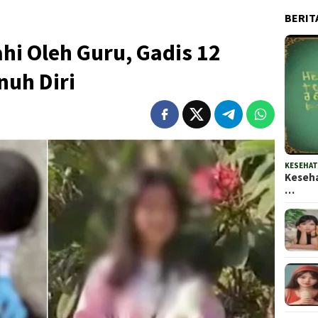
BERIT
hi Oleh Guru, Gadis 12
nuh Diri
KESEHA
Keseha
…