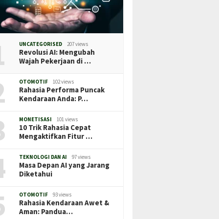
1
UNCATEGORISED
207 views
Revolusi AI: Mengubah
Wajah Pekerjaan di …
2
OTOMOTIF
102 views
Rahasia Performa Puncak
Kendaraan Anda: P…
3
MONETISASI
101 views
10 Trik Rahasia Cepat
Mengaktifkan Fitur …
4
TEKNOLOGI DAN AI
97 views
Masa Depan AI yang Jarang
Diketahui
5
OTOMOTIF
93 views
Rahasia Kendaraan Awet &
Aman: Pandua…