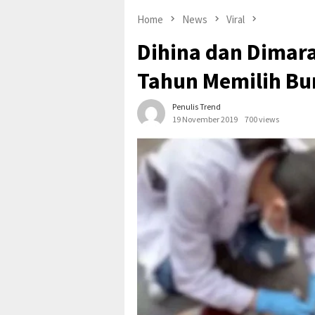
Home
News
Viral
Dihina dan Dimara
Tahun Memilih Bu
Penulis Trend
19 November 2019
700 views