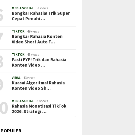
6
MEDIA SOSIAL
51 views
Bongkar Rahasia! Trik Super
Cepat Penuhi …
7
TIKTOK
49 views
Bongkar Rahasia Konten
Video Short Auto F…
8
TIKTOK
48 views
Pasti FYP! Trik dan Rahasia
Konten Video …
9
VIRAL
43 views
Kuasai Algoritma! Rahasia
Konten Video Sh…
0
MEDIA SOSIAL
39 views
Rahasia Monetisasi TikTok
2026: Strategi …
 POPULER