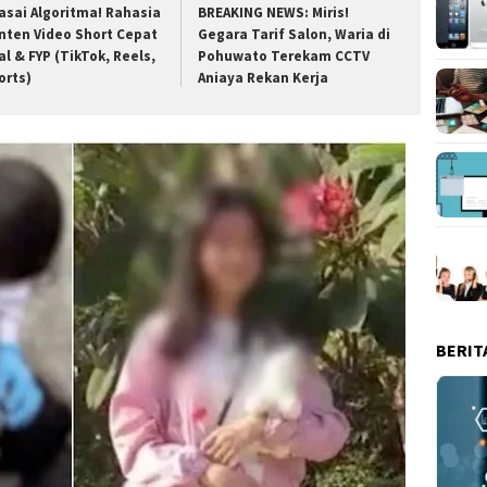
asai Algoritma! Rahasia
BREAKING NEWS: Miris!
nten Video Short Cepat
Gegara Tarif Salon, Waria di
al & FYP (TikTok, Reels,
Pohuwato Terekam CCTV
orts)
Aniaya Rekan Kerja
BERIT