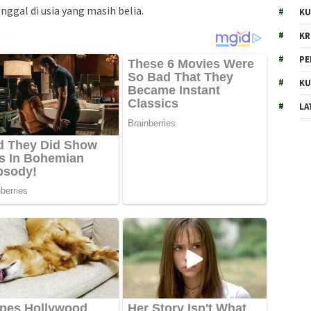
nggal di usia yang masih belia.
KU
KR
PE
KU
LA