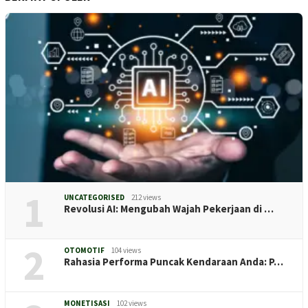
1
UNCATEGORISED
212 views
Revolusi AI: Mengubah Wajah Pekerjaan di …
2
OTOMOTIF
104 views
Rahasia Performa Puncak Kendaraan Anda: P…
MONETISASI
102 views