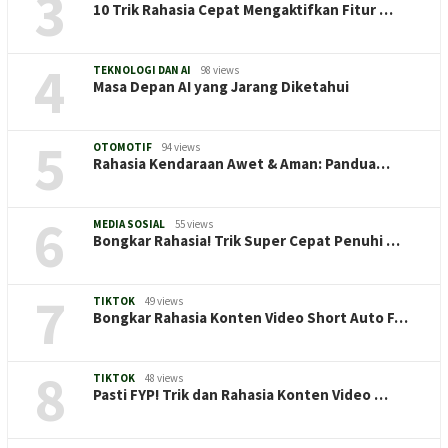
3
10 Trik Rahasia Cepat Mengaktifkan Fitur …
4
TEKNOLOGI DAN AI
98 views
Masa Depan AI yang Jarang Diketahui
5
OTOMOTIF
94 views
Rahasia Kendaraan Awet & Aman: Pandua…
6
MEDIA SOSIAL
55 views
Bongkar Rahasia! Trik Super Cepat Penuhi …
7
TIKTOK
49 views
Bongkar Rahasia Konten Video Short Auto F…
8
TIKTOK
48 views
Pasti FYP! Trik dan Rahasia Konten Video …