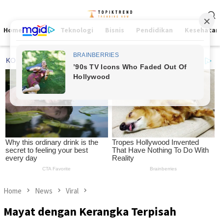
Skip
Mobile
to
Menu
content
Home
Viral
Teknologi
Bisnis
Pendidikan
Kesehatan
Home
News
Viral
Mayat dengan Kerangka Terpisah