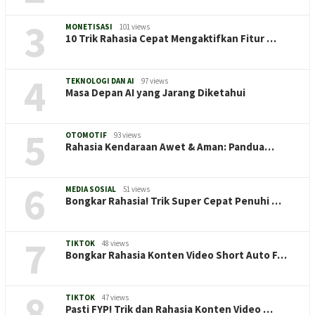
3
MONETISASI
101 views
10 Trik Rahasia Cepat Mengaktifkan Fitur …
4
TEKNOLOGI DAN AI
97 views
Masa Depan AI yang Jarang Diketahui
5
OTOMOTIF
93 views
Rahasia Kendaraan Awet & Aman: Pandua…
6
MEDIA SOSIAL
51 views
Bongkar Rahasia! Trik Super Cepat Penuhi …
7
TIKTOK
48 views
Bongkar Rahasia Konten Video Short Auto F…
8
TIKTOK
47 views
Pasti FYP! Trik dan Rahasia Konten Video …