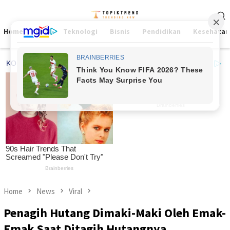
Skip
Mobile
to
Menu
content
Home
Viral
Teknologi
Bisnis
Pendidikan
Kesehatan
Home
News
Viral
Penagih Hutang Dimaki-Maki Oleh Emak-
Emak Saat Ditagih Hutangnya