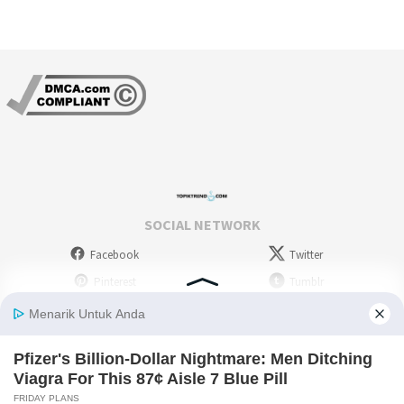
SOCIAL NETWORK
Facebook
Twitter
Pinterest
Tumblr
Stumbleupon
WordPress
Instagram
Linkedin
Deviantart
Myspace
Skype
Youtube