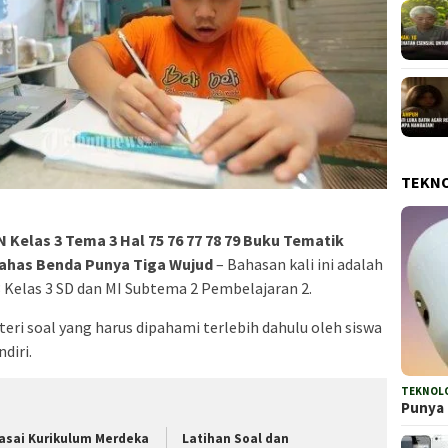
TEKN
las 3 Tema 3 Hal 75 76 77 78 79 Buku Tematik
Bahas Benda Punya Tiga Wujud
– Bahasan kali ini adalah
3 Kelas 3 SD dan MI Subtema 2 Pembelajaran 2.
eri soal yang harus dipahami terlebih dahulu oleh siswa
diri.
TEKNOL
Punya 
asai Kurikulum Merdeka
Latihan Soal dan