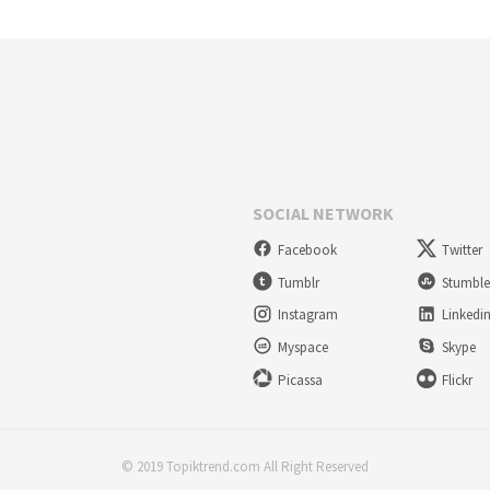
SOCIAL NETWORK
Facebook
Twitter
Tumblr
Stumbl
Instagram
Linkedi
Myspace
Skype
Picassa
Flickr
© 2019 Topiktrend.com All Right Reserved