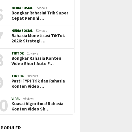
6
MEDIA SOSIAL
55 views
Bongkar Rahasia! Trik Super
Cepat Penuhi …
7
MEDIA SOSIAL
53 views
Rahasia Monetisasi TikTok
2026: Strategi …
8
TIKTOK
51 views
Bongkar Rahasia Konten
Video Short Auto F…
9
TIKTOK
50 views
Pasti FYP! Trik dan Rahasia
Konten Video …
0
VIRAL
46 views
Kuasai Algoritma! Rahasia
Konten Video Sh…
 POPULER