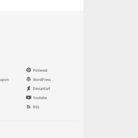
Pinterest
eupon
WordPress
n
Deviantart
Youtube
RSS