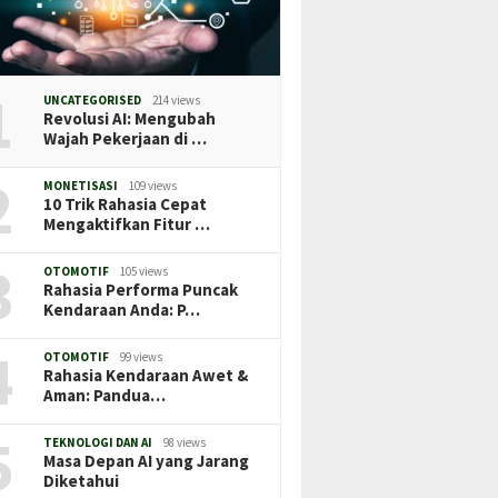
1
UNCATEGORISED
214 views
Revolusi AI: Mengubah
Wajah Pekerjaan di …
2
MONETISASI
109 views
10 Trik Rahasia Cepat
Mengaktifkan Fitur …
3
OTOMOTIF
105 views
Rahasia Performa Puncak
Kendaraan Anda: P…
4
OTOMOTIF
99 views
Rahasia Kendaraan Awet &
Aman: Pandua…
5
TEKNOLOGI DAN AI
98 views
Masa Depan AI yang Jarang
Diketahui