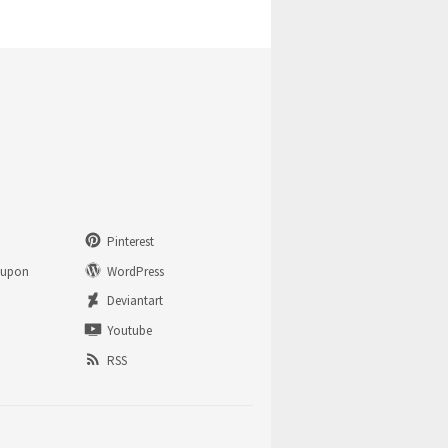
Pinterest
eupon
WordPress
n
Deviantart
Youtube
RSS