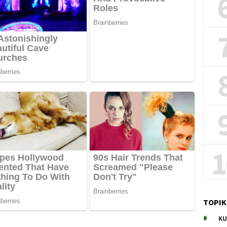
1
TOPIK
KU