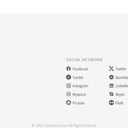
SOCIAL NETWORK
Facebook
Twitter
Tumblr
Stumbl
Instagram
Linkedi
Myspace
Skype
Picassa
Flickr
© 2019 Topiktrend.com All Right Reserved