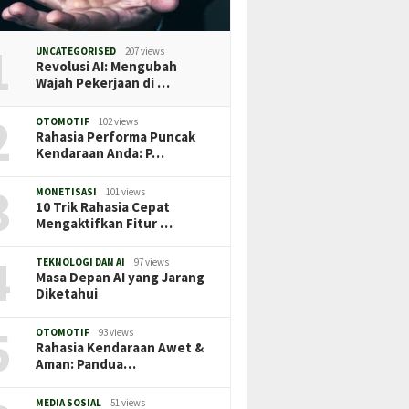
1
UNCATEGORISED
207 views
Revolusi AI: Mengubah
Wajah Pekerjaan di …
2
OTOMOTIF
102 views
Rahasia Performa Puncak
Kendaraan Anda: P…
3
MONETISASI
101 views
10 Trik Rahasia Cepat
Mengaktifkan Fitur …
4
TEKNOLOGI DAN AI
97 views
Masa Depan AI yang Jarang
Diketahui
5
OTOMOTIF
93 views
Rahasia Kendaraan Awet &
Aman: Pandua…
MEDIA SOSIAL
51 views