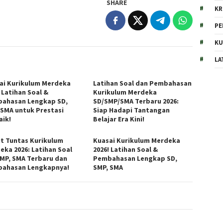
SHARE
KR
PE
KU
LA
ai Kurikulum Merdeka
Latihan Soal dan Pembahasan
 Latihan Soal &
Kurikulum Merdeka
ahasan Lengkap SD,
SD/SMP/SMA Terbaru 2026:
 SMA untuk Prestasi
Siap Hadapi Tantangan
aik!
Belajar Era Kini!
t Tuntas Kurikulum
Kuasai Kurikulum Merdeka
eka 2026: Latihan Soal
2026! Latihan Soal &
SMP, SMA Terbaru dan
Pembahasan Lengkap SD,
ahasan Lengkapnya!
SMP, SMA