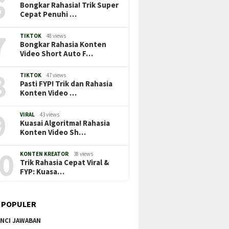
6
Bongkar Rahasia! Trik Super
Cepat Penuhi …
7
TIKTOK
48 views
Bongkar Rahasia Konten
Video Short Auto F…
8
TIKTOK
47 views
Pasti FYP! Trik dan Rahasia
Konten Video …
9
VIRAL
43 views
Kuasai Algoritma! Rahasia
Konten Video Sh…
0
KONTEN KREATOR
38 views
Trik Rahasia Cepat Viral &
FYP: Kuasa…
 POPULER
NCI JAWABAN