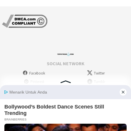
SOCIAL NETWORK
Facebook
Twitter
Pinterest
Tumblr
Stumbleupon
WordPress
Instagram
Linkedin
Deviantart
Myspace
Skype
Youtube
Picassa
Flickr