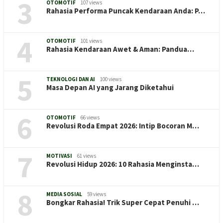
3
OTOMOTIF
107 views
Rahasia Performa Puncak Kendaraan Anda: P…
4
OTOMOTIF
101 views
Rahasia Kendaraan Awet & Aman: Pandua…
5
TEKNOLOGI DAN AI
100 views
Masa Depan AI yang Jarang Diketahui
6
OTOMOTIF
66 views
Revolusi Roda Empat 2026: Intip Bocoran M…
7
MOTIVASI
61 views
Revolusi Hidup 2026: 10 Rahasia Menginsta…
8
MEDIA SOSIAL
59 views
Bongkar Rahasia! Trik Super Cepat Penuhi …