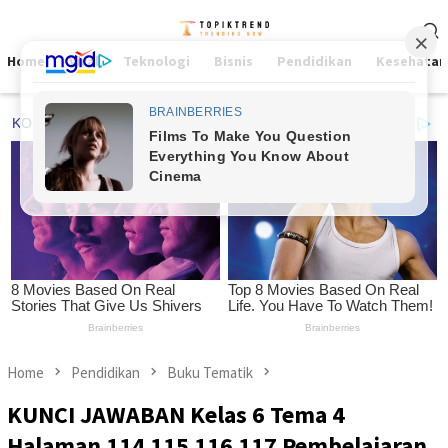
Skip
Mobile
to
Menu
content
Home
Viral
Teknologi
Bisnis
Pendidikan
Kesehatan
Home
Pendidikan
Buku Tematik
KUNCI JAWABAN Kelas 6 Tema 4
Halaman 114 115 116 117 Pembelajaran