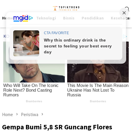
Skip
Mobile
to
Menu
content
Home
Viral
Teknologi
Bisnis
Pendidikan
Kesehatan
Home
Peristiwa
Gempa Bumi 5,8 SR Guncang Flores