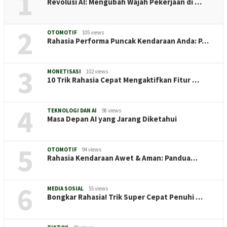
1
Revolusi AI: Mengubah Wajah Pekerjaan di …
2
OTOMOTIF
105 views
Rahasia Performa Puncak Kendaraan Anda: P…
3
MONETISASI
102 views
10 Trik Rahasia Cepat Mengaktifkan Fitur …
4
TEKNOLOGI DAN AI
98 views
Masa Depan AI yang Jarang Diketahui
5
OTOMOTIF
94 views
Rahasia Kendaraan Awet & Aman: Pandua…
6
MEDIA SOSIAL
55 views
Bongkar Rahasia! Trik Super Cepat Penuhi …