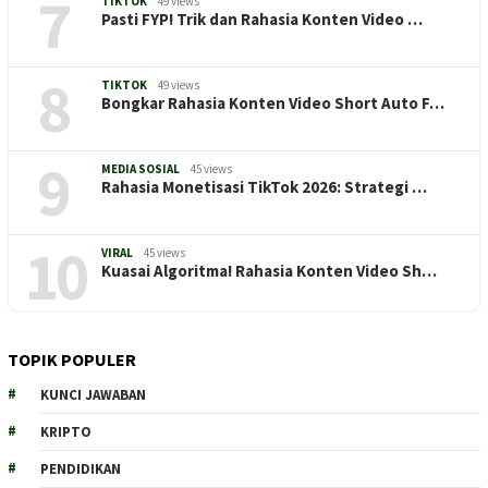
7
TIKTOK
49 views
Pasti FYP! Trik dan Rahasia Konten Video …
8
TIKTOK
49 views
Bongkar Rahasia Konten Video Short Auto F…
9
MEDIA SOSIAL
45 views
Rahasia Monetisasi TikTok 2026: Strategi …
10
VIRAL
45 views
Kuasai Algoritma! Rahasia Konten Video Sh…
TOPIK POPULER
KUNCI JAWABAN
KRIPTO
PENDIDIKAN