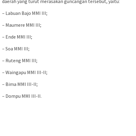
daerah yang turut merasakan guncangan tersebut, yaitu:
– Labuan Bajo MMI III;
– Maumere MMI III;
– Ende MMI III;
– Soa MMI III;
– Ruteng MMI III;
– Waingapu MMI III-II;
– Bima MMI III-II;
– Dompu MMI III-II.