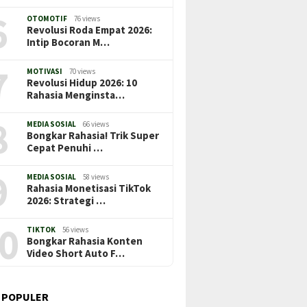
6
OTOMOTIF
76 views
Revolusi Roda Empat 2026:
Intip Bocoran M…
7
MOTIVASI
70 views
Revolusi Hidup 2026: 10
Rahasia Menginsta…
8
MEDIA SOSIAL
66 views
Bongkar Rahasia! Trik Super
Cepat Penuhi …
9
MEDIA SOSIAL
58 views
Rahasia Monetisasi TikTok
2026: Strategi …
0
TIKTOK
56 views
Bongkar Rahasia Konten
Video Short Auto F…
 POPULER