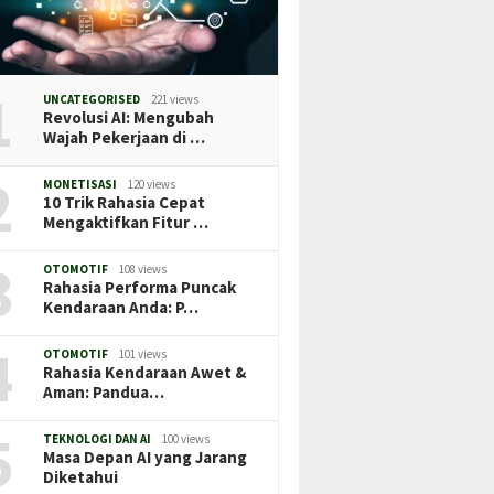
1
UNCATEGORISED
221 views
Revolusi AI: Mengubah
Wajah Pekerjaan di …
2
MONETISASI
120 views
10 Trik Rahasia Cepat
Mengaktifkan Fitur …
3
OTOMOTIF
108 views
Rahasia Performa Puncak
Kendaraan Anda: P…
4
OTOMOTIF
101 views
Rahasia Kendaraan Awet &
Aman: Pandua…
5
TEKNOLOGI DAN AI
100 views
Masa Depan AI yang Jarang
Diketahui