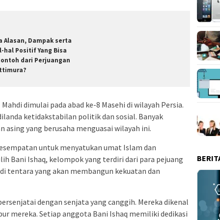
a Alasan, Dampak serta
l-hal Positif Yang Bisa
contoh dari Perjuangan
ttimura?
 Mahdi dimulai pada abad ke-8 Masehi di wilayah Persia.
dilanda ketidakstabilan politik dan sosial. Banyak
asing yang berusaha menguasai wilayah ini.
i kesempatan untuk menyatukan umat Islam dan
BERIT
h Bani Ishaq, kelompok yang terdiri dari para pejuang
adi tentara yang akan membangun kekuatan dan
ipersenjatai dengan senjata yang canggih. Mereka dikenal
ur mereka. Setiap anggota Bani Ishaq memiliki dedikasi