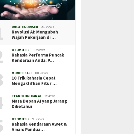
1
UNCATEGORISED
207 views
Revolusi AI: Mengubah
Wajah Pekerjaan di …
2
OTOMOTIF
102 views
Rahasia Performa Puncak
Kendaraan Anda: P…
3
MONETISASI
101 views
10 Trik Rahasia Cepat
Mengaktifkan Fitur …
4
TEKNOLOGI DAN AI
97 views
Masa Depan AI yang Jarang
Diketahui
5
OTOMOTIF
93 views
Rahasia Kendaraan Awet &
Aman: Pandua…