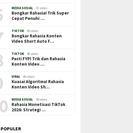
6
MEDIA SOSIAL
51 views
Bongkar Rahasia! Trik Super
Cepat Penuhi …
7
TIKTOK
49 views
Bongkar Rahasia Konten
Video Short Auto F…
8
TIKTOK
48 views
Pasti FYP! Trik dan Rahasia
Konten Video …
9
VIRAL
44 views
Kuasai Algoritma! Rahasia
Konten Video Sh…
0
MEDIA SOSIAL
39 views
Rahasia Monetisasi TikTok
2026: Strategi …
 POPULER