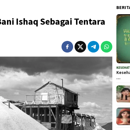
BERIT
ani Ishaq Sebagai Tentara
KESEHA
Keseha
…