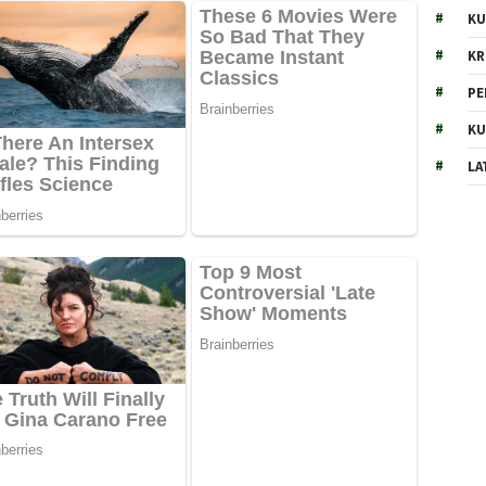
KU
KR
PE
KU
LA