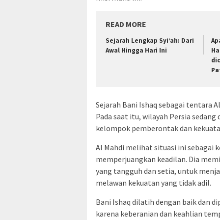
READ MORE
Sejarah Lengkap Syi’ah: Dari
Ap
Awal Hingga Hari Ini
Ha
di
Pa
Sejarah Bani Ishaq sebagai tentara Al
Pada saat itu, wilayah Persia sedang 
kelompok pemberontak dan kekuatan 
Al Mahdi melihat situasi ini sebaga
memperjuangkan keadilan. Dia memili
yang tangguh dan setia, untuk menj
melawan kekuatan yang tidak adil.
Bani Ishaq dilatih dengan baik dan d
karena keberanian dan keahlian temp