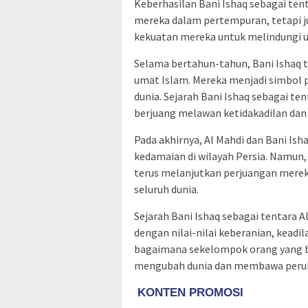
Keberhasilan Bani Ishaq sebagai tent
mereka dalam pertempuran, tetapi j
kekuatan mereka untuk melindungi u
Selama bertahun-tahun, Bani Ishaq t
umat Islam. Mereka menjadi simbol p
dunia. Sejarah Bani Ishaq sebagai te
berjuang melawan ketidakadilan da
Pada akhirnya, Al Mahdi dan Bani I
kedamaian di wilayah Persia. Namun, 
terus melanjutkan perjuangan mere
seluruh dunia.
Sejarah Bani Ishaq sebagai tentara A
dengan nilai-nilai keberanian, keadi
bagaimana sekelompok orang yang be
mengubah dunia dan membawa peruba