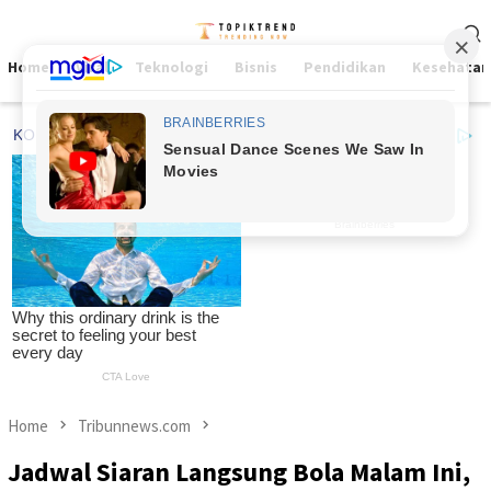
Skip
Mobile
to
Menu
content
Home
Viral
Teknologi
Bisnis
Pendidikan
Kesehatan
Home
Tribunnews.com
Jadwal Siaran Langsung Bola Malam Ini,