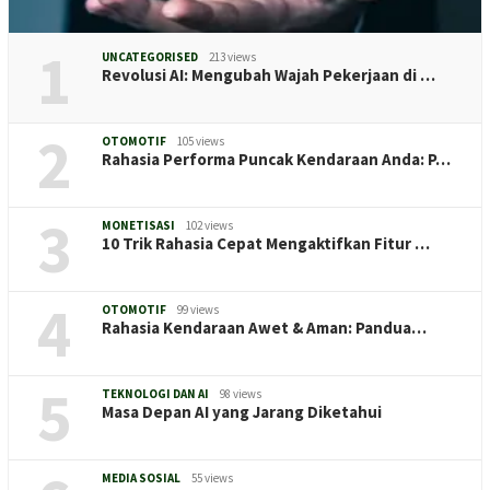
1
UNCATEGORISED
213 views
Revolusi AI: Mengubah Wajah Pekerjaan di …
2
OTOMOTIF
105 views
Rahasia Performa Puncak Kendaraan Anda: P…
3
MONETISASI
102 views
10 Trik Rahasia Cepat Mengaktifkan Fitur …
4
OTOMOTIF
99 views
Rahasia Kendaraan Awet & Aman: Pandua…
5
TEKNOLOGI DAN AI
98 views
Masa Depan AI yang Jarang Diketahui
MEDIA SOSIAL
55 views