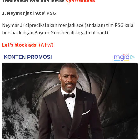
Tribunnews.com dari laman
Sportskeeda
.
1. Neymar jadi ‘Ace’ PSG
Neymar Jr diprediksi akan menjadi ace (andalan) tim PSG kala
bersua dengan Bayern Munchen di laga final nanti.
Let’s block ads!
(Why?)