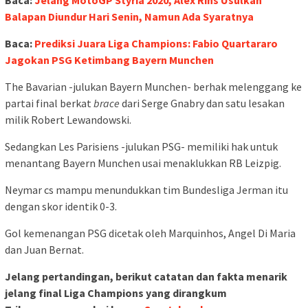
Baca:
Jelang MotoGP Styria 2020, Alex Rins Usulkan
Balapan Diundur Hari Senin, Namun Ada Syaratnya
Baca:
Prediksi Juara Liga Champions: Fabio Quartararo
Jagokan PSG Ketimbang Bayern Munchen
The Bavarian -julukan Bayern Munchen- berhak melenggang ke
partai final berkat
brace
dari Serge Gnabry dan satu lesakan
milik Robert Lewandowski.
Sedangkan Les Parisiens -julukan PSG- memiliki hak untuk
menantang Bayern Munchen usai menaklukkan RB Leizpig.
Neymar cs mampu menundukkan tim Bundesliga Jerman itu
dengan skor identik 0-3.
Gol kemenangan PSG dicetak oleh Marquinhos, Angel Di Maria
dan Juan Bernat.
Jelang pertandingan, berikut catatan dan fakta menarik
jelang final Liga Champions yang dirangkum