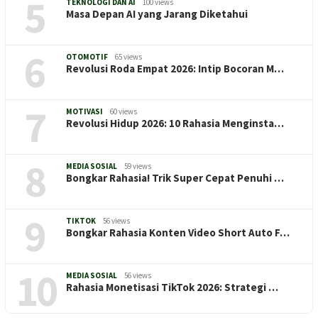
5
TEKNOLOGI DAN AI
100 views
Masa Depan AI yang Jarang Diketahui
6
OTOMOTIF
65 views
Revolusi Roda Empat 2026: Intip Bocoran M…
7
MOTIVASI
60 views
Revolusi Hidup 2026: 10 Rahasia Menginsta…
8
MEDIA SOSIAL
59 views
Bongkar Rahasia! Trik Super Cepat Penuhi …
9
TIKTOK
56 views
Bongkar Rahasia Konten Video Short Auto F…
10
MEDIA SOSIAL
56 views
Rahasia Monetisasi TikTok 2026: Strategi …