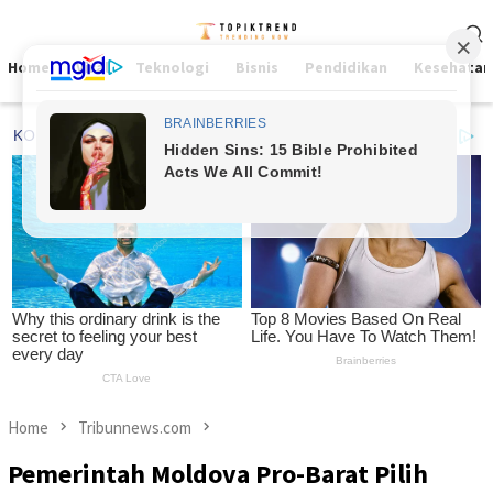
Skip
Mobile
to
Menu
content
Home
Viral
Teknologi
Bisnis
Pendidikan
Kesehatan
Home
Tribunnews.com
Pemerintah Moldova Pro-Barat Pilih