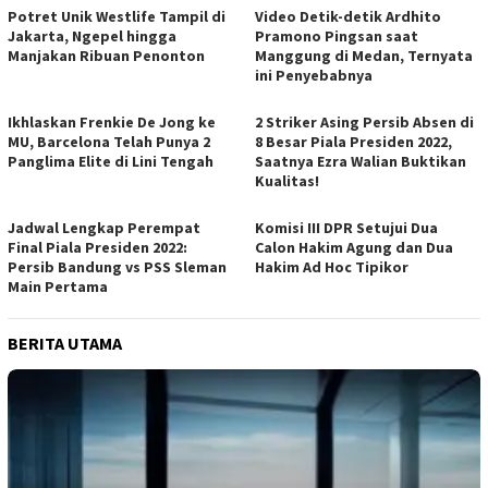
Potret Unik Westlife Tampil di
Video Detik-detik Ardhito
Jakarta, Ngepel hingga
Pramono Pingsan saat
Manjakan Ribuan Penonton
Manggung di Medan, Ternyata
ini Penyebabnya
Ikhlaskan Frenkie De Jong ke
2 Striker Asing Persib Absen di
MU, Barcelona Telah Punya 2
8 Besar Piala Presiden 2022,
Panglima Elite di Lini Tengah
Saatnya Ezra Walian Buktikan
Kualitas!
Jadwal Lengkap Perempat
Komisi III DPR Setujui Dua
Final Piala Presiden 2022:
Calon Hakim Agung dan Dua
Persib Bandung vs PSS Sleman
Hakim Ad Hoc Tipikor
Main Pertama
BERITA UTAMA