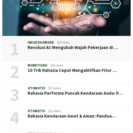
1
UNCATEGORISED
219 views
Revolusi AI: Mengubah Wajah Pekerjaan di …
2
MONETISASI
116 views
10 Trik Rahasia Cepat Mengaktifkan Fitur …
3
OTOMOTIF
107 views
Rahasia Performa Puncak Kendaraan Anda: P…
4
OTOMOTIF
101 views
Rahasia Kendaraan Awet & Aman: Pandua…