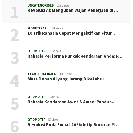
1
UNCATEGORISED
218 views
Revolusi AI: Mengubah Wajah Pekerjaan di …
2
MONETISASI
114 views
10 Trik Rahasia Cepat Mengaktifkan Fitur …
3
OTOMOTIF
107 views
Rahasia Performa Puncak Kendaraan Anda: P…
4
TEKNOLOGI DAN AI
100 views
Masa Depan AI yang Jarang Diketahui
5
OTOMOTIF
100 views
Rahasia Kendaraan Awet & Aman: Pandua…
6
OTOMOTIF
60 views
Revolusi Roda Empat 2026: Intip Bocoran M…