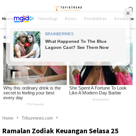
Skip
Mobile
to
Menu
content
Home
Viral
Teknologi
Bisnis
Pendidikan
Kesehatan
Home
Tribunnews.com
Ramalan Zodiak Keuangan Selasa 25