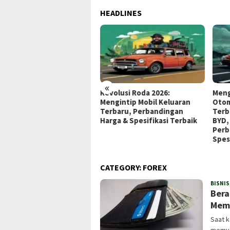
HEADLINES
«
olusi Otomotif 2026:
Revolusi Roda 2026:
Meng
gupas Tuntas Mobil
Mengintip Mobil Keluaran
Otom
baru, Harga, dan
Terbaru, Perbandingan
Terb
sifikasi Terbaik!
Harga & Spesifikasi Terbaik
BYD, 
Perb
Spesi
CATEGORY:
FOREX
BISNIS
Bera
Memu
Saat 
memutu