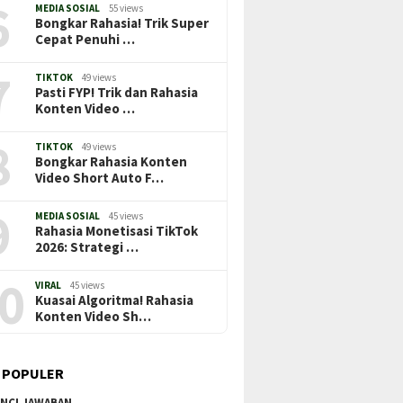
6
MEDIA SOSIAL
55 views
Bongkar Rahasia! Trik Super
Cepat Penuhi …
7
TIKTOK
49 views
Pasti FYP! Trik dan Rahasia
Konten Video …
8
TIKTOK
49 views
Bongkar Rahasia Konten
Video Short Auto F…
9
MEDIA SOSIAL
45 views
Rahasia Monetisasi TikTok
2026: Strategi …
0
VIRAL
45 views
Kuasai Algoritma! Rahasia
Konten Video Sh…
 POPULER
NCI JAWABAN