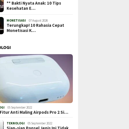
** Bakti Nyata Anak: 10 Tips
Kesehatan E…
MONETISASI
07 August 2026
Terungkap! 10 Rahasia Cepat
Monetisasi K…
OLOGI
OGI
05 September 2022
Fitur Anti Maling Airpods Pro 2 Si…
TEKNOLOGI
05 September 2022
Siap-siap Ponsel Jenis Ini Tidak