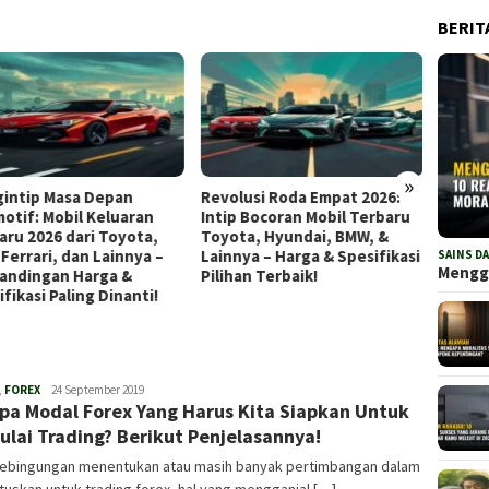
BERIT
»
intip Masa Depan
Revolusi Roda Empat 2026:
Mengu
otif: Mobil Keluaran
Intip Bocoran Mobil Terbaru
Otomot
aru 2026 dari Toyota,
Toyota, Hyundai, BMW, &
Terbar
Ferrari, dan Lainnya –
Lainnya – Harga & Spesifikasi
Harga,
SAINS D
Mengga
andingan Harga &
Pilihan Terbaik!
Rekom
fikasi Paling Dinanti!
,
FOREX
Admin
24 September 2019
pa Modal Forex Yang Harus Kita Siapkan Untuk
lai Trading? Berikut Penjelasannya!
kebingungan menentukan atau masih banyak pertimbangan dalam
skan untuk trading forex, hal yang mengganjal […]