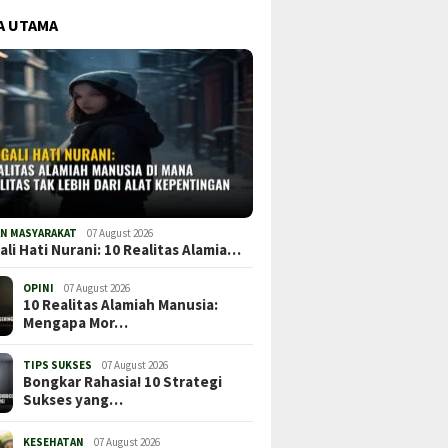
A UTAMA
ngkap Revolusi
Revolusi Otomotif 2026:
Revolus
if: Mobil Keluaran
Mengupas Tuntas Mobil
Mengint
u 2026, Perbandingan
Terbaru, Harga, dan
Terbaru
 Spesifikasi, dan
Spesifikasi Terbaik!
Harga & 
AN MASYARAKAT
07 August 2026
li Hati Nurani: 10 Realitas Alamia…
endasi Terbaik
OPINI
07 August 2026
10 Realitas Alamiah Manusia:
Mengapa Mor…
TIPS SUKSES
07 August 2026
Bongkar Rahasia! 10 Strategi
Sukses yang…
KESEHATAN
07 August 2026