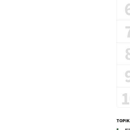
1
TOPIK
KU