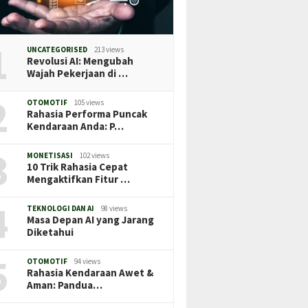
1
UNCATEGORISED
213 views
Revolusi AI: Mengubah
Wajah Pekerjaan di …
2
OTOMOTIF
105 views
Rahasia Performa Puncak
Kendaraan Anda: P…
3
MONETISASI
102 views
10 Trik Rahasia Cepat
Mengaktifkan Fitur …
4
TEKNOLOGI DAN AI
98 views
Masa Depan AI yang Jarang
Diketahui
5
OTOMOTIF
94 views
Rahasia Kendaraan Awet &
Aman: Pandua…