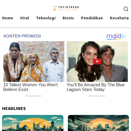
Skip
Mobile
to
Menu
content
Home
Viral
Teknologi
Bisnis
Pendidikan
Kesehatan
HEADLINES