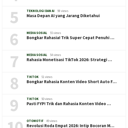
5
TEKNOLOGI DAN AI
98 views
Masa Depan AI yang Jarang Diketahui
6
MEDIA SOSIAL
55 views
Bongkar Rahasia! Trik Super Cepat Penuhi …
7
MEDIA SOSIAL
54 views
Rahasia Monetisasi TikTok 2026: Strategi …
8
TIKTOK
51 views
Bongkar Rahasia Konten Video Short Auto F…
9
TIKTOK
50 views
Pasti FYP! Trik dan Rahasia Konten Video …
10
OTOMOTIF
49 views
Revolusi Roda Empat 2026: Intip Bocoran M…