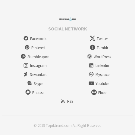
SOCIAL NETWORK
Facebook
Twitter
Pinterest
Tumblr
Stumbleupon
WordPress
Instagram
Linkedin
Deviantart
Myspace
Skype
Youtube
Picassa
Flickr
RSS
© 2019 Topiktrend.com All Right Reserved