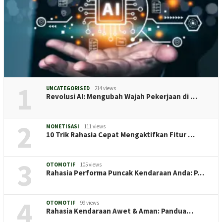
1
UNCATEGORISED
214 views
Revolusi AI: Mengubah Wajah Pekerjaan di …
2
MONETISASI
111 views
10 Trik Rahasia Cepat Mengaktifkan Fitur …
3
OTOMOTIF
105 views
Rahasia Performa Puncak Kendaraan Anda: P…
4
OTOMOTIF
99 views
Rahasia Kendaraan Awet & Aman: Pandua…