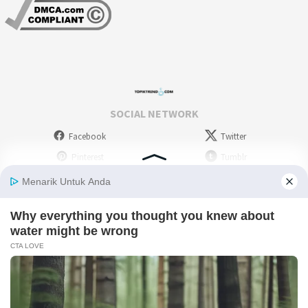
SOCIAL NETWORK
Facebook
Twitter
Pinterest
Tumblr
Stumbleupon
WordPress
Instagram
Linkedin
Deviantart
Myspace
Skype
Youtube
Picassa
Flickr
RSS