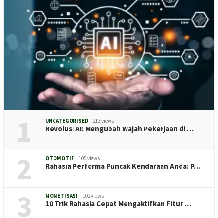
1
UNCATEGORISED
213 views
Revolusi AI: Mengubah Wajah Pekerjaan di …
2
OTOMOTIF
105 views
Rahasia Performa Puncak Kendaraan Anda: P…
3
MONETISASI
102 views
10 Trik Rahasia Cepat Mengaktifkan Fitur …