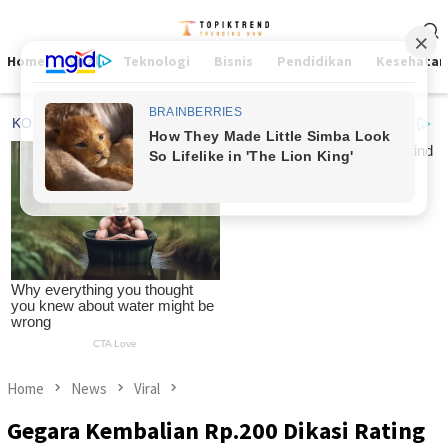
Skip
Mobile
to
Menu
content
Home
Viral
Teknologi
Bisnis
Pendidikan
Kesehatan
Home
News
Viral
Gegara Kembalian Rp.200 Dikasi Rating