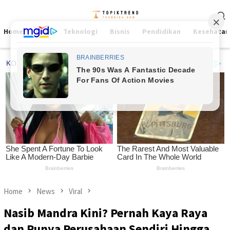
Skip
Mobile
to
Menu
content
Home
Viral
Teknologi
Bisnis
Pendidikan
Kesehatan
Home
News
Viral
Nasib Mandra Kini? Pernah Kaya Raya
dan Punya Perusahaan Sendiri Hingga