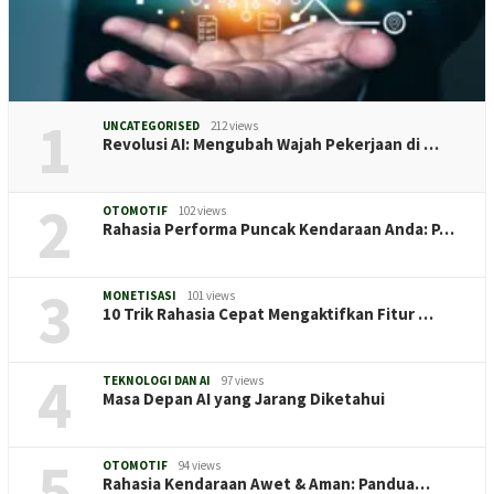
1
UNCATEGORISED
212 views
Revolusi AI: Mengubah Wajah Pekerjaan di …
2
OTOMOTIF
102 views
Rahasia Performa Puncak Kendaraan Anda: P…
3
MONETISASI
101 views
10 Trik Rahasia Cepat Mengaktifkan Fitur …
4
TEKNOLOGI DAN AI
97 views
Masa Depan AI yang Jarang Diketahui
5
OTOMOTIF
94 views
Rahasia Kendaraan Awet & Aman: Pandua…