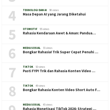
4
TEKNOLOGI DAN AI
98 views
Masa Depan AI yang Jarang Diketahui
5
OTOMOTIF
95 views
Rahasia Kendaraan Awet & Aman: Pandua…
6
MEDIA SOSIAL
55 views
Bongkar Rahasia! Trik Super Cepat Penuhi …
7
TIKTOK
50 views
Pasti FYP! Trik dan Rahasia Konten Video …
8
TIKTOK
49 views
Bongkar Rahasia Konten Video Short Auto F…
9
MEDIA SOSIAL
45 views
Rahasia Monetisasi TikTok 2026: Strategi …