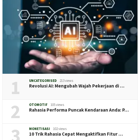
1
UNCATEGORISED
213 views
Revolusi AI: Mengubah Wajah Pekerjaan di …
2
OTOMOTIF
105 views
Rahasia Performa Puncak Kendaraan Anda: P…
3
MONETISASI
102 views
10 Trik Rahasia Cepat Mengaktifkan Fitur …