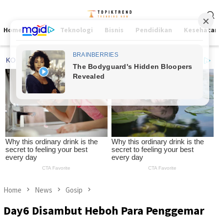
Skip
Mobile
to
Menu
content
Home
Viral
Teknologi
Bisnis
Pendidikan
Kesehatan
Home
News
Gosip
Day6 Disambut Heboh Para Penggemar