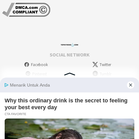
SOCIAL NETWORK
Facebook
Twitter
Pinterest
Tumblr
Stumbleupon
WordPress
Instagram
Linkedin
Deviantart
Myspace
Skype
Youtube
Picassa
Flickr
RSS